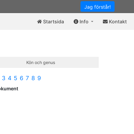
Jag förstår!
Startsida
Info
Kontakt
Kön och genus
3
4
5
6
7
8
9
okument