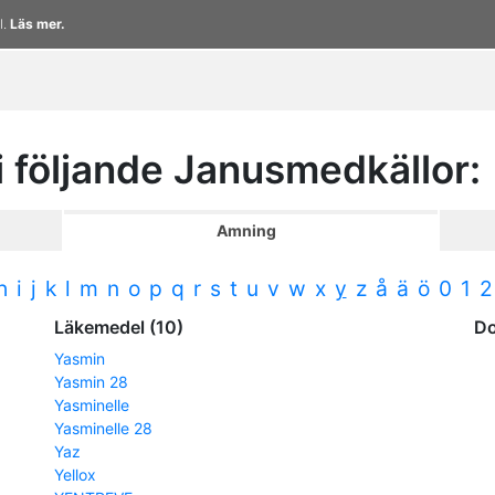
l.
Läs mer.
 i följande Janusmedkällor:
Amning
h
i
j
k
l
m
n
o
p
q
r
s
t
u
v
w
x
y
z
å
ä
ö
0
1
2
Läkemedel (10)
D
Yasmin
Yasmin 28
Yasminelle
Yasminelle 28
Yaz
Yellox