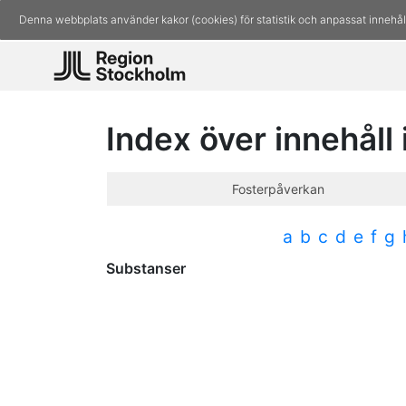
Denna webbplats använder kakor (cookies) för statistik och anpassat innehål
Index över innehåll
Fosterpåverkan
a
b
c
d
e
f
g
Substanser