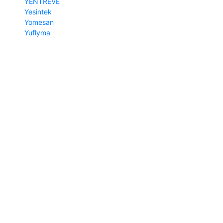
YENTREVE
Yesintek
Yomesan
Yuflyma