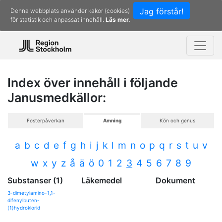
Jag förstår!
Denna webbplats använder kakor (cookies)
för statistik och anpassat innehåll.
Läs mer.
Index över innehåll i följande
Janusmedkällor:
Fosterpåverkan
Amning
Kön och genus
a
b
c
d
e
f
g
h
i
j
k
l
m
n
o
p
q
r
s
t
u
v
w
x
y
z
å
ä
ö
0
1
2
3
4
5
6
7
8
9
Substanser (1)
Läkemedel
Dokument
3-dimetylamino-1,1-
difenylbuten-
(1)hydroklorid