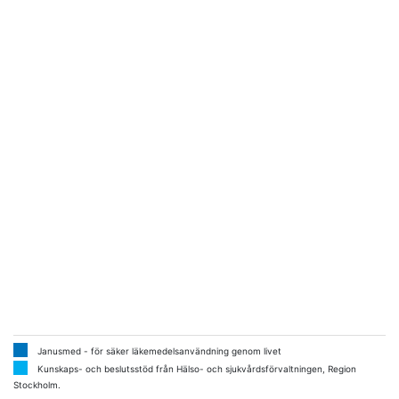
Janusmed - för säker läkemedelsanvändning genom livet
Kunskaps- och beslutsstöd från Hälso- och sjukvårdsförvaltningen, Region
Stockholm.