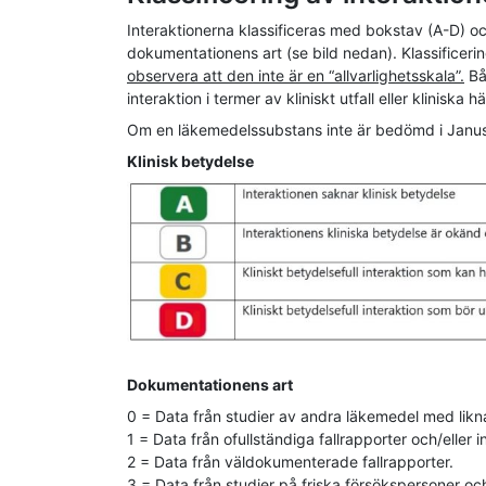
Interaktionerna klassificeras med bokstav (A-D) o
dokumentationens art (se bild nedan). Klassificeri
observera att den inte är en “allvarlighetsskala”.
Båd
interaktion i termer av kliniskt utfall eller kliniska h
Om en läkemedelssubstans inte är bedömd i Janus
Klinisk betydelse
Dokumentationens art
0 = Data från studier av andra läkemedel med lik
1 = Data från ofullständiga fallrapporter och/eller in
2 = Data från väldokumenterade fallrapporter.
3 = Data från studier på friska försökspersoner och/