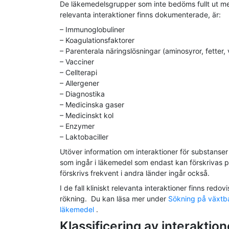
De läkemedelsgrupper som inte bedöms fullt ut med
relevanta interaktioner finns dokumenterade, är:
– Immunoglobuliner
– Koagulationsfaktorer
– Parenterala näringslösningar (aminosyror, fetter,
– Vacciner
– Cellterapi
– Allergener
– Diagnostika
– Medicinska gaser
– Medicinskt kol
– Enzymer
– Laktobaciller
Utöver information om interaktioner för substanse
som ingår i läkemedel som endast kan förskrivas på
förskrivs frekvent i andra länder ingår också.
I de fall kliniskt relevanta interaktioner finns r
rökning. Du kan läsa mer under
Sökning på växtb
läkemedel
.
Klassificering av interaktio