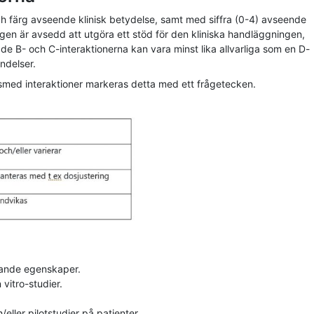
ch färg avseende klinisk betydelse, samt med siffra (0-4) avseende
ngen är avsedd att utgöra ett stöd för den kliniska handläggningen,
e B- och C-interaktionerna kan vara minst lika allvarliga som en D-
ändelser.
med interaktioner markeras detta med ett frågetecken.
nande egenskaper.
 vitro-studier.
eller pilotstudier på patienter.