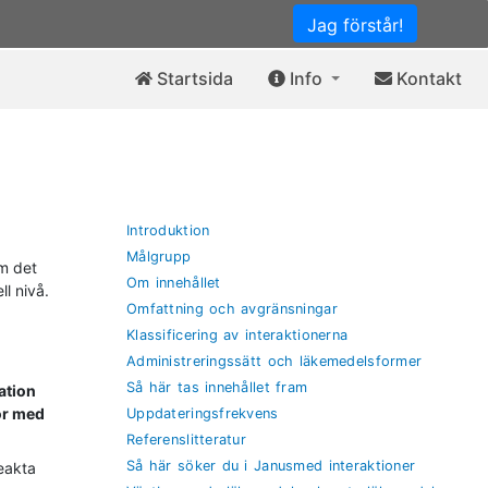
Jag förstår!
Startsida
Info
Kontakt
Introduktion
Målgrupp
om det
Om innehållet
l nivå.
Omfattning och avgränsningar
Klassificering av interaktionerna
Administreringssätt och läkemedelsformer
Så här tas innehållet fram
ation
ör med
Uppdateringsfrekvens
Referenslitteratur
Så här söker du i Janusmed interaktioner
eakta