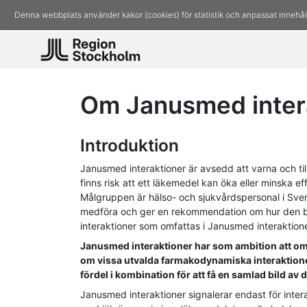
Denna webbplats använder kakor (cookies) för statistik och anpassat innehål
Om Janusmed inter
Introduktion
Janusmed interaktioner är avsedd att varna och til
finns risk att ett läkemedel kan öka eller minska e
Målgruppen är hälso- och sjukvårdspersonal i Sve
medföra och ger en rekommendation om hur den bör
interaktioner som omfattas i Janusmed interaktion
Janusmed interaktioner har som ambition att o
om vissa utvalda farmakodynamiska interaktione
fördel i kombination för att få en samlad bild a
Janusmed interaktioner signalerar endast för inte