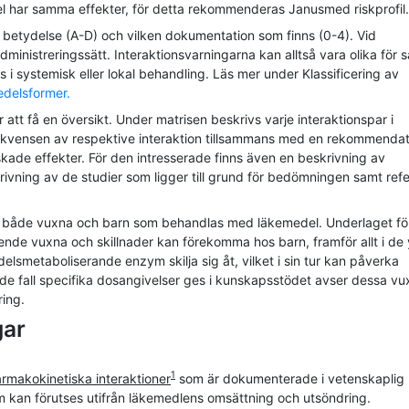
 har samma effekter, för detta rekommenderas Janusmed riskprofil
ska betydelse (A-D) och vilken dokumentation som finns (0-4). Vid
ministreringssätt. Interaktionsvarningarna kan alltså vara olika för
i systemisk eller lokal behandling. Läs mer under Klassificering av
edelsformer.
ör att få en översikt. Under matrisen beskrivs varje interaktionspar i
nsekvensen av respektive interaktion tillsammans med en rekommenda
skade effekter. För den intresserade finns även en beskrivning av
ning av de studier som ligger till grund för bedömningen samt ref
llt både vuxna och barn som behandlas med läkemedel. Underlaget fö
nde vuxna och skillnader kan förekomma hos barn, framför allt i de
elsmetaboliserande enzym skilja sig åt, vilket i sin tur kan påverka
I de fall specifika dosangivelser ges i kunskapsstödet avser dessa v
ring.
gar
1
farmakokinetiska interaktioner
som är dokumenterade i vetenskaplig
m kan förutses utifrån läkemedlens omsättning och utsöndring.