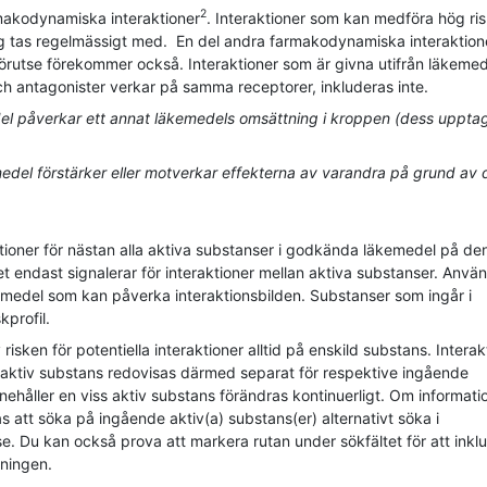
2
rmakodynamiska interaktioner
. Interaktioner som kan medföra hög ris
ng tas regelmässigt med. En del andra farmakodynamiska interaktio
förutse förekommer också. Interaktioner som är givna utifrån läkeme
ch antagonister verkar på samma receptorer, inkluderas inte.
edel påverkar ett annat läkemedels omsättning i kroppen (dess uppta
edel förstärker eller motverkar effekterna av varandra på grund av 
tioner för nästan alla aktiva substanser i godkända läkemedel på de
endast signalerar för interaktioner mellan aktiva substanser. Anvä
emedel som kan påverka interaktionsbilden. Substanser som ingår i
profil.
ken för potentiella interaktioner alltid på enskild substans. Interak
 aktiv substans redovisas därmed separat för respektive ingående
håller en viss aktiv substans förändras kontinuerligt. Om informati
tt söka på ingående aktiv(a) substans(er) alternativt söka i
 Du kan också prova att markera rutan under sökfältet för att inkl
kningen.