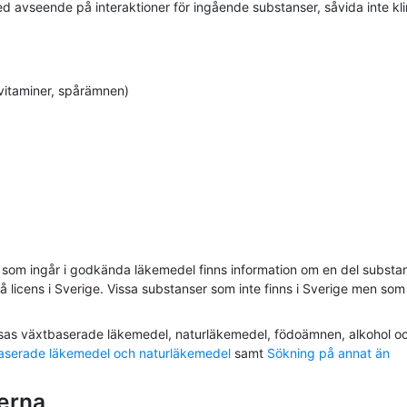
 avseende på interaktioner för ingående substanser, såvida inte kli
 vitaminer, spårämnen)
r som ingår i godkända läkemedel finns information om en del substa
 licens i Sverige. Vissa substanser som inte finns i Sverige men som
edovisas växtbaserade läkemedel, naturläkemedel, födoämnen, alkohol o
aserade läkemedel och naturläkemedel
samt
Sökning på annat än
nerna