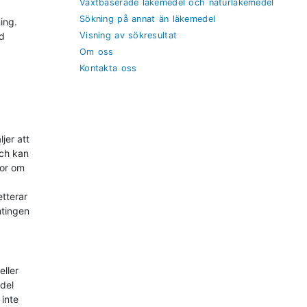
Växtbaserade läkemedel och naturläkemedel
Sökning på annat än läkemedel
ing.
ed
Visning av sökresultat
Om oss
Kontakta oss
jer att
och kan
gor om
tterar
ntingen
eller
edel
inte