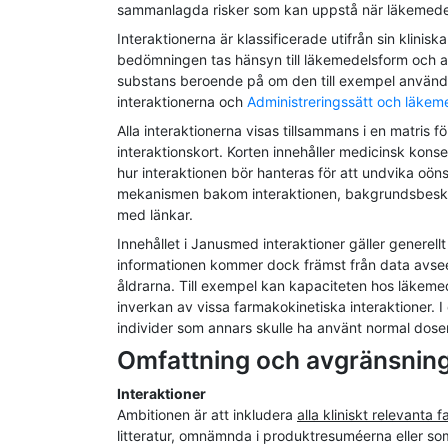
sammanlagda risker som kan uppstå när läkemedel
Interaktionerna är klassificerade utifrån sin klini
bedömningen tas hänsyn till läkemedelsform och ad
substans beroende på om den till exempel används 
interaktionerna och
Administreringssätt och läkem
Alla interaktionerna visas tillsammans i en matris f
interaktionskort. Korten innehåller medicinsk ko
hur interaktionen bör hanteras för att undvika oön
mekanismen bakom interaktionen, bakgrundsbeskriv
med länkar.
Innehållet i Janusmed interaktioner gäller genere
informationen kommer dock främst från data avsee
åldrarna. Till exempel kan kapaciteten hos läkemed
inverkan av vissa farmakokinetiska interaktioner. 
individer som annars skulle ha använt normal dose
Omfattning och avgränsnin
Interaktioner
Ambitionen är att inkludera
alla kliniskt relevanta 
litteratur, omnämnda i produktresuméerna eller so