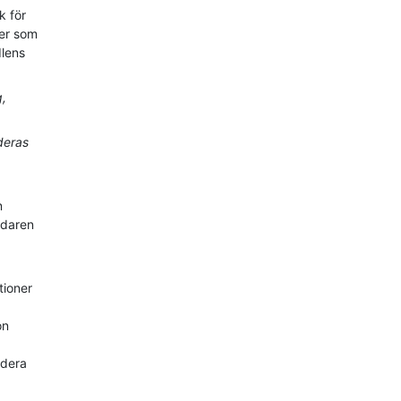
k för
ner som
dlens
g,
deras
n
ndaren
tioner
on
udera