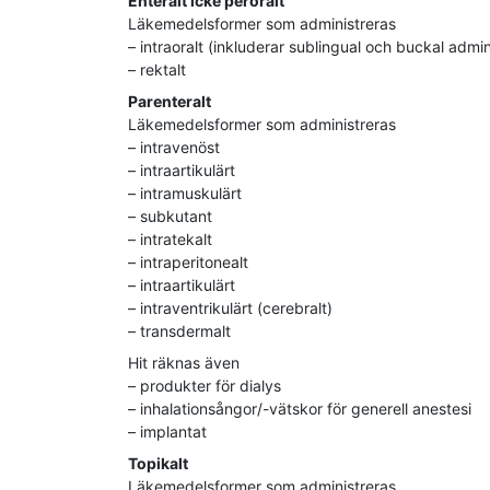
Enteralt icke peroralt
Läkemedelsformer som administreras
– intraoralt (inkluderar sublingual och buckal admin
– rektalt
Parenteralt
Läkemedelsformer som administreras
– intravenöst
– intraartikulärt
– intramuskulärt
– subkutant
– intratekalt
– intraperitonealt
– intraartikulärt
– intraventrikulärt (cerebralt)
– transdermalt
Hit räknas även
– produkter för dialys
– inhalationsångor/-vätskor för generell anestesi
– implantat
Topikalt
Läkemedelsformer som administreras