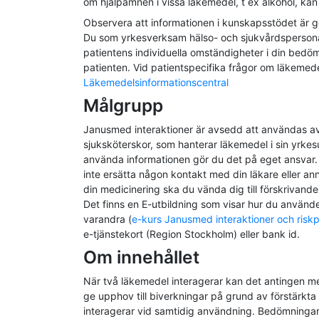
om hjälpämnen i vissa läkemedel, t ex alkohol, k
Observera att informationen i kunskapsstödet är ge
Du som yrkesverksam hälso- och sjukvårdspersonal
patientens individuella omständigheter i din bedö
patienten. Vid patientspecifika frågor om läkemede
Läkemedelsinformationscentral
Målgrupp
Janusmed interaktioner är avsedd att användas av
sjuksköterskor, som hanterar läkemedel i sin yrke
använda informationen gör du det på eget ansvar. 
inte ersätta någon kontakt med din läkare eller a
din medicinering ska du vända dig till förskrivand
Det finns en E-utbildning som visar hur du använd
varandra (
e-kurs Janusmed interaktioner och riskpr
e-tjänstekort (Region Stockholm) eller bank id.
Om innehållet
När två läkemedel interagerar kan det antingen me
ge upphov till biverkningar på grund av förstärkta
interagerar vid samtidig användning. Bedömningar