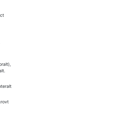
act
k
ralt),
alt.
teralt
grovt