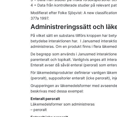
4 = Data från kontrollerade studier på relevant pat
Modifierat efter Folke Sjöqvist: A new classificati
377a 1997.
Administreringssätt och lä
På vilket sätt en substans tillförs kroppen har be
betydelse interaktionen har. I Janusmed interaktion
administreras. Om en produkt finns i flera läkemed
De begrepp som används i Janusmed interaktioner för
parenteralt och topikalt. Vanligtvis anges att inter
Enteralt avser då såväl enteral (peroral) som entera
För läkemedelsprodukter definierar vanligen läkeme
(peroralt), suppositorier enteralt (icke peroralt), i
Grupperingen av läkemedelsformer med avseende p
beskrivas med dessa exempel:
Enteralt peroralt
Läkemedelsformer som administreras
– peroralt