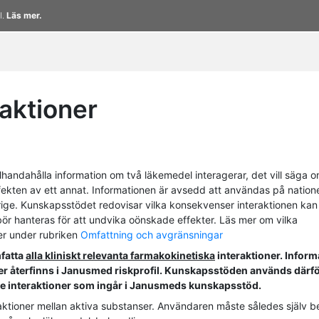
l.
Läs mer.
aktioner
lhandahålla information om två läkemedel interagerar, det vill säga 
ffekten av ett annat. Informationen är avsedd att användas på nationel
rige. Kunskapsstödet redovisar vilka konsekvenser interaktionen kan
 hanteras för att undvika oönskade effekter. Läs mer om vilka
er under rubriken
Omfattning och avgränsningar
mfatta
alla kliniskt relevanta farmakokinetiska
interaktioner. Inform
r återfinns i Janusmed riskprofil. Kunskapsstöden används därf
v de interaktioner som ingår i Janusmeds kunskapsstöd.
raktioner mellan aktiva substanser. Användaren måste således själv b