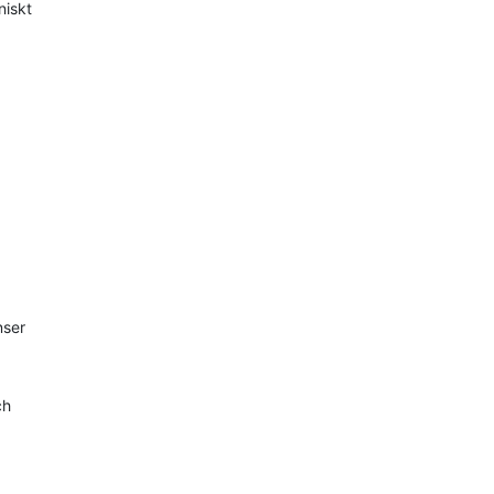
niskt
nser
ch