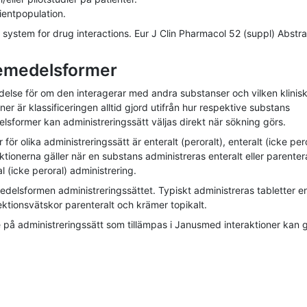
ientpopulation.
on system for drug interactions. Eur J Clin Pharmacol 52 (suppl) Abstr
kemedelsformer
tydelse för om den interagerar med andra substanser och vilken klinis
er är klassificeringen alltid gjord utifrån hur respektive substans
elsformer kan administreringssätt väljas direkt när sökning görs.
 olika administreringssätt är enteralt (peroralt), enteralt (icke pero
aktionerna gäller när en substans administreras enteralt eller parenter
l (icke peroral) administrering.
delsformen administreringssättet. Typiskt administreras tabletter en
njektionsvätskor parenteralt och krämer topikalt.
å administreringssätt som tillämpas i Janusmed interaktioner kan 