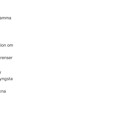
.
 samma
tion om
erenser
r
 yngsta
uxna