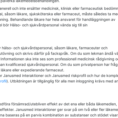
an påverka läkemedelsbehandlingen.
nerell och inte ersätter medicinsk, klinisk eller farmaceutisk bedömn
, såsom läkare, sjuksköterska eller farmaceut, måste således ta m
mning. Behandlande läkare har hela ansvaret för handläggningen av
l bör Hälso- och sjukvårdpersonal vända sig till sin
 hälso- och sjukvårdspersonal, såsom läkare, farmaceuter och
sutövning och skrivs därför på fackspråk. Om du som lekman ändå väl
Informationen ska inte ses som professionell medicinsk rådgivning 
nnan kvalificerad sjukvårdspersonal. Om du som privatperson har frå
e läkare eller expedierande farmaceut.
er Janusmed interaktioner och Janusmed riskprofil och hur de komple
ofil
). Utbildningen är tillgänglig för alla men inloggning krävs med a
dföra försämrad/utebliven effekt av det ena eller båda läkemedlen, 
 effekter. Janusmed interaktioner ger svar på om två eller fler läkem
na baseras på en parvis kombination av substanser och stödet visar 