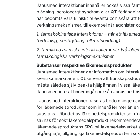
Janusmed interaktioner innehåller också vissa fa
blödning, serotonergt syndrom eller QT-förlängni
har bedömts vara kliniskt relevanta och svåra att 
verkningsmekanismer, till exempel när agonister o
1. farmakokinetiska interaktioner = när ett läkem
fördelning, nedbrytning, eller utsöndring)
2. farmakodynamiska interaktioner = när två läkem
farmakologiska verkningsmekanismer
Substanser respektive läkemedelsprodukter
Janusmed interaktioner ger information om interak
svenska marknaden. Observera att kunskapsstödet 
måste således själv beakta hjälpämnen i vissa läk
Janusmed interaktioner ingår också i Janusmed risk
I Janusmed interaktioner baseras bedömningen av ris
för läkemedelsprodukter som innehåller mer än en
substans. Utbudet av läkemedelsprodukter som inne
saknas för sökt läkemedelsprodukt rekommenderas a
läkemedelsproduktens SPC på lakemedelsverket.se.
utgångna/ej tillgängliga läkemedelsprodukter i sö