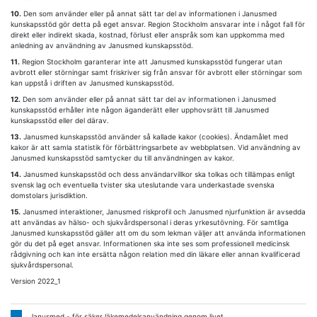
10.
Den som använder eller på annat sätt tar del av informationen i Janusmed
kunskapsstöd gör detta på eget ansvar. Region Stockholm ansvarar inte i något fall för
direkt eller indirekt skada, kostnad, förlust eller anspråk som kan uppkomma med
anledning av användning av Janusmed kunskapsstöd.
11.
Region Stockholm garanterar inte att Janusmed kunskapsstöd fungerar utan
avbrott eller störningar samt friskriver sig från ansvar för avbrott eller störningar som
kan uppstå i driften av Janusmed kunskapsstöd.
12.
Den som använder eller på annat sätt tar del av informationen i Janusmed
kunskapsstöd erhåller inte någon äganderätt eller upphovsrätt till Janusmed
kunskapsstöd eller del därav.
13.
Janusmed kunskapsstöd använder så kallade kakor (cookies). Ändamålet med
kakor är att samla statistik för förbättringsarbete av webbplatsen. Vid användning av
Janusmed kunskapsstöd samtycker du till användningen av kakor.
14.
Janusmed kunskapsstöd och dess användarvillkor ska tolkas och tillämpas enligt
svensk lag och eventuella tvister ska uteslutande vara underkastade svenska
domstolars jurisdiktion.
15.
Janusmed interaktioner, Janusmed riskprofil och Janusmed njurfunktion är avsedda
att användas av hälso- och sjukvårdspersonal i deras yrkesutövning. För samtliga
Janusmed kunskapsstöd gäller att om du som lekman väljer att använda informationen
gör du det på eget ansvar. Informationen ska inte ses som professionell medicinsk
rådgivning och kan inte ersätta någon relation med din läkare eller annan kvalificerad
sjukvårdspersonal.
Version 2022_1
Janusmed - för säker läkemedelsanvändning genom livet