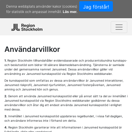
Jag förstår!
Denna webbplats använder kakor (cookies)
för statistik och anpassat innehåll.
Läs mer.
Användarvillkor
1.
Region Stockholm tillhandahåller evidensbaserade och producentobundna kunskaps-
och beslutsstöd som bidrar till säkrare läkemedelsanvändning. Tjänsterna är samlade
under det gemensamma namnet Janusmed. Dessa användarvillkor gäller vid
användning av Janusmed kunskapsstöd via Region Stockholms webbkanaler.
De kunskapsstöd som omfattas av dessa användarvillkor är Janusmed interaktioner,
Janusmed riskprofil, Janusmed njurfunktion, Janusmed fosterpåverkan, Janusmed
amning och Janusmed kön och genus.
2.
Genom att använda Janusmed kunskapsstöd eller på annat sätt ta del av innehållet i
Janusmed kunskapsstöd via Region Stockholms webbkanaler godkänner du dessa
användarvillkor och åtar dig att endast använda Janusmed kunskapsstöd i enlighet
med dessa.
3.
Innehållet i Janusmed kunskapsstöd uppdateras regelbundet, i vissa fall dagligen,
och användare informeras inte i förhand om detta.
4.
Region Stockholm garanterar inte att informationen i Janusmed kunskapsstöd är
fullständig, riktig eller uppdaterad.