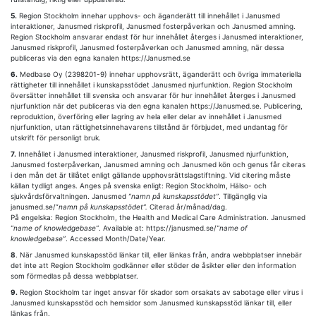
5.
Region Stockholm innehar upphovs- och äganderätt till innehållet i Janusmed
interaktioner, Janusmed riskprofil, Janusmed fosterpåverkan och Janusmed amning.
Region Stockholm ansvarar endast för hur innehållet återges i Janusmed interaktioner,
Janusmed riskprofil, Janusmed fosterpåverkan och Janusmed amning, när dessa
publiceras via den egna kanalen https://Janusmed.se
6.
Medbase Oy (2398201-9) innehar upphovsrätt, äganderätt och övriga immateriella
rättigheter till innehållet i kunskapsstödet Janusmed njurfunktion. Region Stockholm
översätter innehållet till svenska och ansvarar för hur innehållet återges i Janusmed
njurfunktion när det publiceras via den egna kanalen https://Janusmed.se. Publicering,
reproduktion, överföring eller lagring av hela eller delar av innehållet i Janusmed
njurfunktion, utan rättighetsinnehavarens tillstånd är förbjudet, med undantag för
utskrift för personligt bruk.
7.
Innehållet i Janusmed interaktioner, Janusmed riskprofil, Janusmed njurfunktion,
Janusmed fosterpåverkan, Janusmed amning och Janusmed kön och genus får citeras
i den mån det är tillåtet enligt gällande upphovsrättslagstiftning. Vid citering måste
källan tydligt anges. Anges på svenska enligt: Region Stockholm, Hälso- och
sjukvårdsförvaltningen. Janusmed
”namn på kunskapsstödet”
. Tillgänglig via
janusmed.se/”
namn på kunskapsstödet”.
Citerad år/månad/dag.
På engelska: Region Stockholm, the Health and Medical Care Administration. Janusmed
”name of knowledgebase”
. Available at: https://janusmed.se/
”name of
knowledgebase”
. Accessed Month/Date/Year.
8
. När Janusmed kunskapsstöd länkar till, eller länkas från, andra webbplatser innebär
det inte att Region Stockholm godkänner eller stöder de åsikter eller den information
som förmedlas på dessa webbplatser.
9.
Region Stockholm tar inget ansvar för skador som orsakats av sabotage eller virus i
Janusmed kunskapsstöd och hemsidor som Janusmed kunskapsstöd länkar till, eller
länkas från.