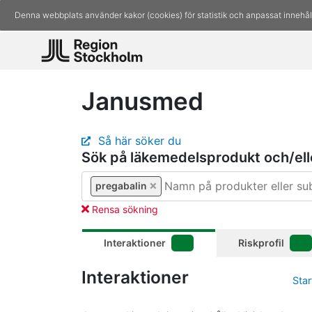
Denna webbplats använder kakor (cookies) för statistik och anpassat innehål
Janusmed
Så här söker du
Sök på läkemedelsprodukt och/ell
pregabalin
×
pregabalin
Rensa sökning
Interaktioner
-
Riskprofil
-
Interaktioner
Star