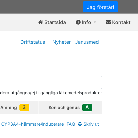
Jag förstår!
Startsida
Info
Kontakt
Driftstatus
Nyheter i Janusmed
udera utgångna/ej tillgängliga läkemedelsprodukter
Amning
2
Kön och genus
A
CYP3A4-hämmare/inducerare
FAQ
Skriv ut