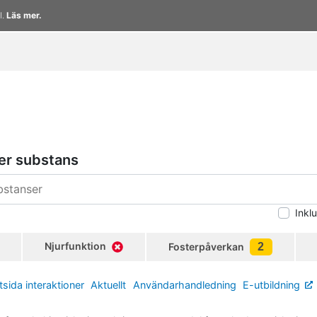
l.
Läs mer.
er substans
Inkl
Njurfunktion
Fosterpåverkan
2
tsida interaktioner
Aktuellt
Användarhandledning
E-utbildning