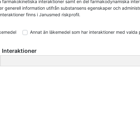
ta farmakokinetiska interaktioner samt en del farmakodynamiska inte
r generell information utifrån substansens egenskaper och administrer
nteraktioner finns i Janusmed riskprofil.
äkemedel
Annat än läkemedel som har interaktioner med valda 
Interaktioner