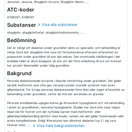
Janumet, Januvia, Sitagliptin Accord, Sitagliptin Glenm......
ATC-koder
A10BD07, A10BH01
Substanser
Visa alla substanser
sitagliptin, sitagliptinfosfat, sitagliptinfosfatmonohy......
Bedömning
Det är viktigt att diabetes under graviditet sköts av specialist, och behandling är
viktig. Dock bör sitagliptin inte vara ett förstahandsval eftersom erfarenhet av
preparatet under graviditet till stor del saknas. Den eventuella riskökningen i det
enskilda fallet är dock knappast så stor att det finns anledning till oro om kvinnan
har använt läkemedlet under tidig graviditet.
Bakgrund
Perorala diabetesmedel används i ökande omfattning under graviditet. Det gäller
särskilt metformin som ofta ges vid polycystiskt ovariellt syndrom men även
glibenklamid. För övriga perorala diabetesmedel finns liten eller ingen erfarenhet av
behandling under graviditet, varför de inte bör användas av gravida.
Perorala antidiabetika uppges kunna ge intrauterin hypoglykemi och vid behandling
i slutet av graviditeten, neonatal hypoglykemi. Studier har dock inte visat någon
ökad risk för fostret och det nyfödda barnet med metformin- eller
glibenklamidbehandling jämfört med insulin, varken när det gäller fosterskador eller
andra komplikationer. Enligt litteraturen kan däremot diabetes typ 2 i sig vara
förenat med......
Visa hela bakgrundstexten