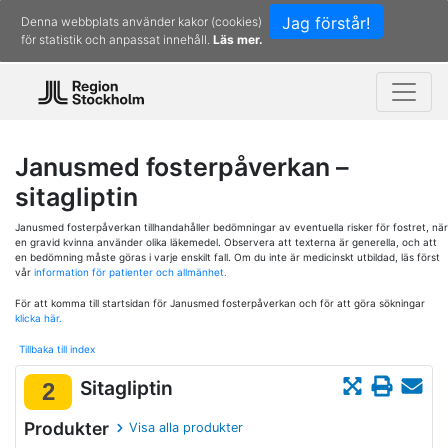
Jag förstår!
Denna webbplats använder kakor (cookies)
för statistik och anpassat innehåll.
Läs mer.
Janusmed fosterpåverkan –
sitagliptin
Janusmed fosterpåverkan tillhandahåller bedömningar av eventuella risker för fostret, när
en gravid kvinna använder olika läkemedel. Observera att texterna är generella, och att
en bedömning måste göras i varje enskilt fall. Om du inte är medicinskt utbildad, läs först
vår
information för patienter och allmänhet.
För att komma till startsidan för Janusmed fosterpåverkan och för att göra sökningar
klicka här.
Tillbaka till index
Sitagliptin
2
Produkter
Visa alla produkter