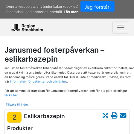
Jag förstår!
Denna webbplats använder kakor (cookies)
för statistik och anpassat innehåll.
Läs mer.
Janusmed fosterpåverkan –
eslikarbazepin
Janusmed fosterpåverkan tillhandahåller bedömningar av eventuella risker för fostret, när
en gravid kvinna använder olika läkemedel. Observera att texterna är generella, och att
en bedömning måste göras i varje enskilt fall. Om du inte är medicinskt utbildad, läs först
vår
information för patienter och allmänhet.
För att komma till startsidan för Janusmed fosterpåverkan och för att göra sökningar
klicka här.
Tillbaka till index
Eslikarbazepin
2
Produkter