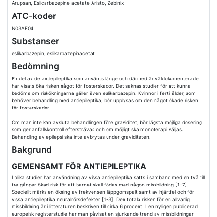
Arupsan, Eslicarbazepine acetate Aristo, Zebinix
ATC-koder
N03AF04
Substanser
eslikarbazepin, eslikarbazepinacetat
Bedömning
En del av de antiepileptika som använts länge och därmed är väldokumenterade
har visats öka risken något för fosterskador. Det saknas studier för att kunna
bedöma om riskökningarna gäller även eslikarbazepin. Kvinnor i fertil ålder, som
behöver behandling med antiepileptika, bör upplysas om den något ökade risken
för fosterskador.
Om man inte kan avsluta behandlingen före graviditet, bör lägsta möjliga dosering
som ger anfallskontroll eftersträvas och om möjligt ska monoterapi väljas.
Behandling av epilepsi ska inte avbrytas under graviditeten.
Bakgrund
GEMENSAMT FÖR ANTIEPILEPTIKA
I olika studier har användning av vissa antiepileptika satts i samband med en två till
tre gånger ökad risk för att barnet skall födas med någon missbildning [1-7].
Speciellt märks en ökning av frekvensen läppgomspalt samt av hjärtfel och för
vissa antiepileptika neuralrörsdefekter [1-3]. Den totala risken för en allvarlig
missbildning är i litteraturen beskriven till cirka 6 procent. I en nyligen publicerad
europeisk registerstudie har man påvisat en sjunkande trend av missbildningar