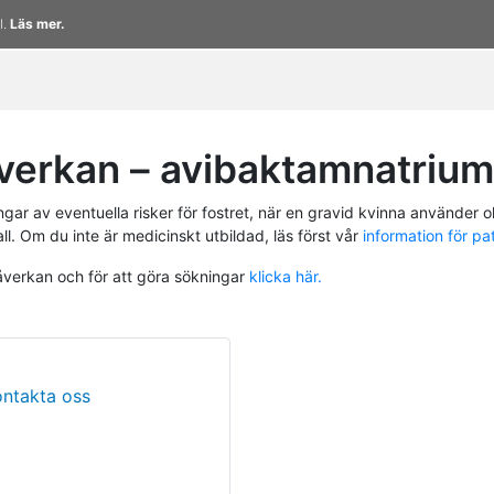
l.
Läs mer.
verkan – avibaktamnatrium
r av eventuella risker för fostret, när en gravid kvinna använder ol
ll. Om du inte är medicinskt utbildad, läs först vår
information för pa
påverkan och för att göra sökningar
klicka här.
ontakta oss