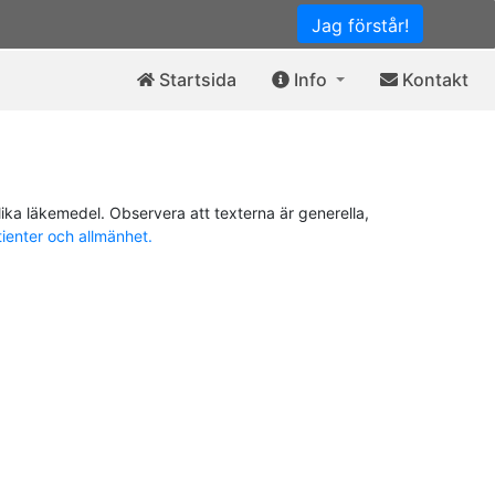
Jag förstår!
Startsida
Info
Kontakt
ika läkemedel. Observera att texterna är generella,
tienter och allmänhet.