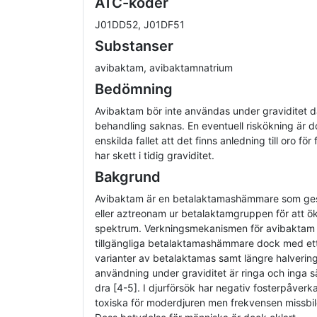
ATC-koder
J01DD52, J01DF51
Substanser
avibaktam, avibaktamnatrium
Bedömning
Avibaktam bör inte användas under graviditet d
behandling saknas. En eventuell riskökning är d
enskilda fallet att det finns anledning till oro f
har skett i tidig graviditet.
Bakgrund
Avibaktam är en betalaktamashämmare som ges
eller aztreonam ur betalaktamgruppen för att ök
spektrum. Verkningsmekanismen för avibaktam ä
tillgängliga betalaktamashämmare dock med ett
varianter av betalaktamas samt längre halvering
användning under graviditet är ringa och inga s
dra [4-5]. I djurförsök har negativ fosterpåverk
toxiska för moderdjuren men frekvensen missbild