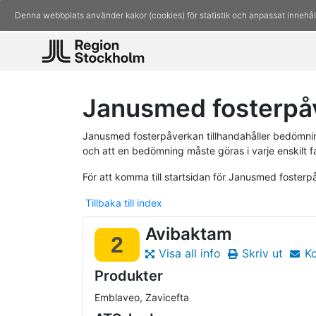
Denna webbplats använder kakor (cookies) för statistik och anpassat innehål
Janusmed fosterpå
Janusmed fosterpåverkan tillhandahåller bedömninga
och att en bedömning måste göras i varje enskilt fa
För att komma till startsidan för Janusmed foster
Tillbaka till index
Avibaktam
2
Visa all info
Skriv ut
K
Produkter
Emblaveo, Zavicefta