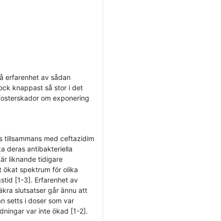
å erfarenhet av sådan
ock knappast så stor i det
ör fosterskador om exponering
 tillsammans med ceftazidim
a deras antibakteriella
r liknande tidigare
 ökat spektrum för olika
stid [1-3]. Erfarenhet av
äkra slutsatser går ännu att
an setts i doser som var
ningar var inte ökad [1-2].