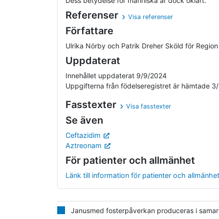
Dess betydelse för människa är dock oklart.
Referenser
Visa referenser
Författare
Ulrika Nörby och Patrik Dreher Sköld för Regio
Uppdaterat
Innehållet uppdaterat 9/9/2024
Uppgifterna från födelseregistret är hämtade 3
Fasstexter
Visa fasstexter
Se även
Ceftazidim
Aztreonam
För patienter och allmänhet
Länk till information för patienter och allmänhe
Janusmed fosterpåverkan produceras i samarbe