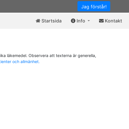
Jag förstår!
Startsida
Info
Kontakt
ika läkemedel. Observera att texterna är generella,
tienter och allmänhet.