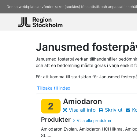
Denna webbplats använder kakor (cookies) för statistik och anpassat innehål
Janusmed fosterpå
Janusmed fosterpåverkan tillhandahåller bedömninga
och att en bedömning måste göras i varje enskilt fa
För att komma till startsidan för Janusmed foster
Tillbaka till index
Amiodaron
2
Visa all info
Skriv ut
K
Produkter
Visa alla produkter
Amiodaron Evolan, Amiodaron HCl Hikma, Amio
St......