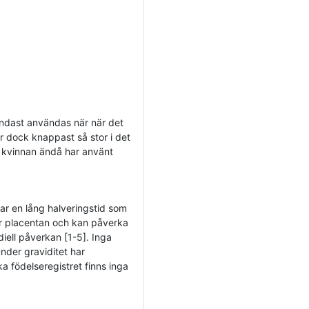
endast användas när när det
r dock knappast så stor i det
 om kvinnan ändå har använt
ar en lång halveringstid som
ar placentan och kan påverka
diell påverkan [1-5]. Inga
nder graviditet har
ka födelseregistret finns inga