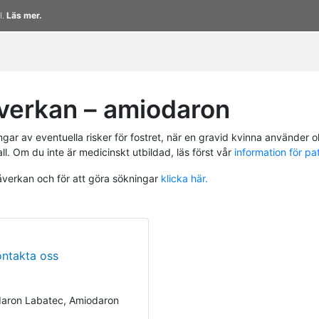
l.
Läs mer.
verkan – amiodaron
r av eventuella risker för fostret, när en gravid kvinna använder ol
ll. Om du inte är medicinskt utbildad, läs först vår
information för pa
påverkan och för att göra sökningar
klicka här.
ontakta oss
daron Labatec, Amiodaron