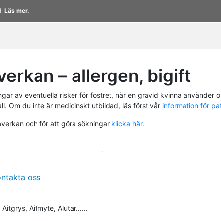
l.
Läs mer.
rkan – allergen, bigift
r av eventuella risker för fostret, när en gravid kvinna använder ol
ll. Om du inte är medicinskt utbildad, läs först vår
information för pa
påverkan och för att göra sökningar
klicka här.
ontakta oss
tgrys, Aitmyte, Alutar......