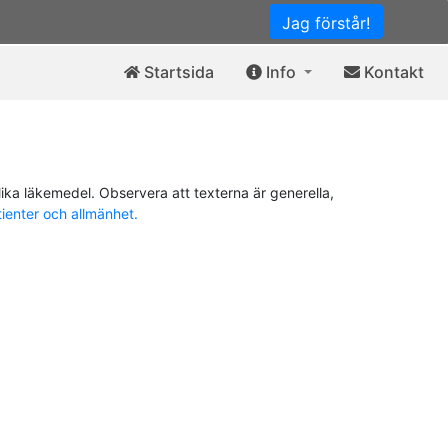
Jag förstår!
Startsida
Info
Kontakt
ika läkemedel. Observera att texterna är generella,
tienter och allmänhet.