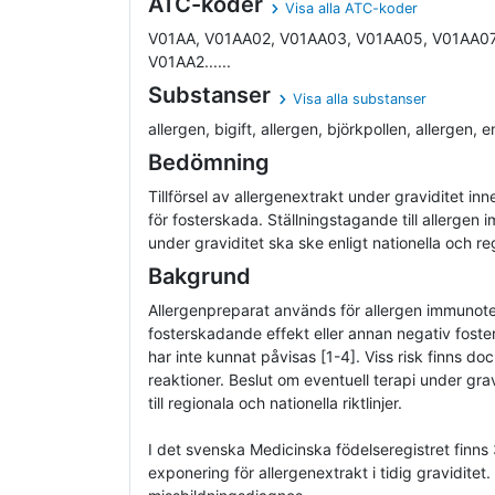
ATC-koder
Visa alla ATC-koder
V01AA, V01AA02, V01AA03, V01AA05, V01AA07
V01AA2......
Substanser
Visa alla substanser
allergen, bigift, allergen, björkpollen, allergen, e
Bedömning
Tillförsel av allergenextrakt under graviditet in
för fosterskada. Ställningstagande till allergen 
under graviditet ska ske enligt nationella och regi
Bakgrund
Allergenpreparat används för allergen immunote
fosterskadande effekt eller annan negativ foste
har inte kunnat påvisas [1-4]. Viss risk finns do
reaktioner. Beslut om eventuell terapi under gr
till regionala och nationella riktlinjer.
I det svenska Medicinska födelseregistret finns
exponering för allergenextrakt i tidig gravidite