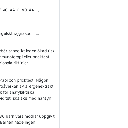
, V01AA10, V01AA11,
ngelskt rajgräspol......
nebär sannolikt ingen ökad risk
immunoterapi eller pricktest
onala riktlinjer.
rapi och pricktest. Någon
rpåverkan av allergenextrakt
ck för anafylaktiska
aviditet, ska ske med hänsyn
 36 barn vars mödrar uppgivit
t. Barnen hade ingen