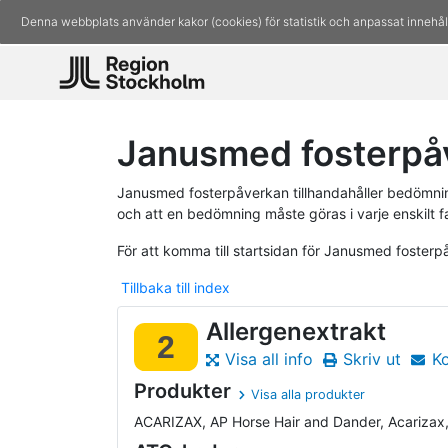
Denna webbplats använder kakor (cookies) för statistik och anpassat innehål
Janusmed fosterpåve
Janusmed fosterpåverkan tillhandahåller bedömninga
och att en bedömning måste göras i varje enskilt fa
För att komma till startsidan för Janusmed foster
Tillbaka till index
Allergenextrakt
2
Visa all info
Skriv ut
K
Produkter
Visa alla produkter
ACARIZAX, AP Horse Hair and Dander, Acarizax, Ai