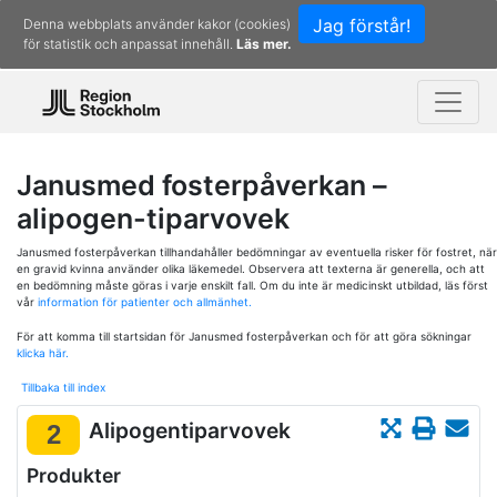
Jag förstår!
Denna webbplats använder kakor (cookies)
för statistik och anpassat innehåll.
Läs mer.
Janusmed fosterpåverkan –
alipogen-tiparvovek
Janusmed fosterpåverkan tillhandahåller bedömningar av eventuella risker för fostret, när
en gravid kvinna använder olika läkemedel. Observera att texterna är generella, och att
en bedömning måste göras i varje enskilt fall. Om du inte är medicinskt utbildad, läs först
vår
information för patienter och allmänhet.
För att komma till startsidan för Janusmed fosterpåverkan och för att göra sökningar
klicka här.
Tillbaka till index
Alipogentiparvovek
2
Produkter