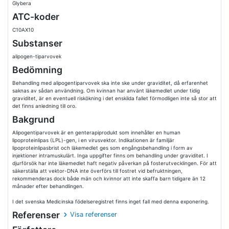
Glybera
ATC-koder
C10AX10
Substanser
alipogen-tiparvovek
Bedömning
Behandling med alipogentiparvovek ska inte ske under graviditet, då erfarenhet
saknas av sådan användning. Om kvinnan har använt läkemedlet under tidig
graviditet, är en eventuell riskökning i det enskilda fallet förmodligen inte så stor att
det finns anledning till oro.
Bakgrund
Alipogentiparvovek är en genterapiprodukt som innehåller en human
lipoproteinlipas (LPL)-gen, i en virusvektor. Indikationen är familjär
lipoproteinlipasbrist och läkemedlet ges som engångsbehandling i form av
injektioner intramuskulärt. Inga uppgifter finns om behandling under graviditet. I
djurförsök har inte läkemedlet haft negativ påverkan på fosterutvecklingen. För att
säkerställa att vektor-DNA inte överförs till fostret vid befruktningen,
rekommenderas dock både män och kvinnor att inte skaffa barn tidigare än 12
månader efter behandlingen.
I det svenska Medicinska födelseregistret finns inget fall med denna exponering.
Referenser
Visa referenser