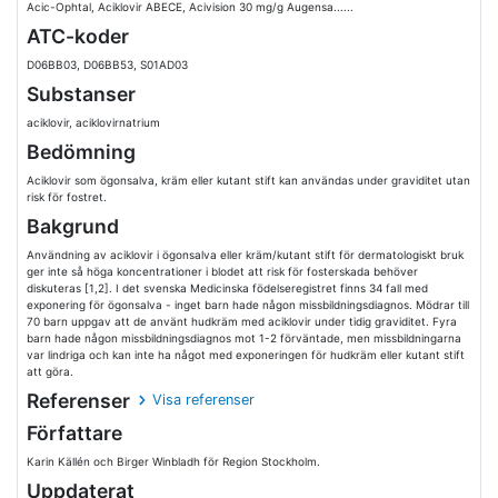
Acic-Ophtal, Aciklovir ABECE, Acivision 30 mg/g Augensa......
ATC-koder
D06BB03, D06BB53, S01AD03
Substanser
aciklovir, aciklovirnatrium
Bedömning
Aciklovir som ögonsalva, kräm eller kutant stift kan användas under graviditet utan
risk för fostret.
Bakgrund
Användning av aciklovir i ögonsalva eller kräm/kutant stift för dermatologiskt bruk
ger inte så höga koncentrationer i blodet att risk för fosterskada behöver
diskuteras [1,2]. I det svenska Medicinska födelseregistret finns 34 fall med
exponering för ögonsalva - inget barn hade någon missbildningsdiagnos. Mödrar till
70 barn uppgav att de använt hudkräm med aciklovir under tidig graviditet. Fyra
barn hade någon missbildningsdiagnos mot 1-2 förväntade, men missbildningarna
var lindriga och kan inte ha något med exponeringen för hudkräm eller kutant stift
att göra.
Referenser
Visa referenser
Författare
Karin Källén och Birger Winbladh för Region Stockholm.
Uppdaterat