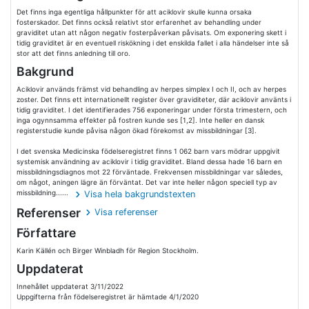
Det finns inga egentliga hållpunkter för att aciklovir skulle kunna orsaka
fosterskador. Det finns också relativt stor erfarenhet av behandling under
graviditet utan att någon negativ fosterpåverkan påvisats. Om exponering skett i
tidig graviditet är en eventuell riskökning i det enskilda fallet i alla händelser inte så
stor att det finns anledning till oro.
Bakgrund
Aciklovir används främst vid behandling av herpes simplex I och II, och av herpes
zoster. Det finns ett internationellt register över graviditeter, där aciklovir använts i
tidig graviditet. I det identifierades 756 exponeringar under första trimestern, och
inga ogynnsamma effekter på fostren kunde ses [1,2]. Inte heller en dansk
registerstudie kunde påvisa någon ökad förekomst av missbildningar [3].
I det svenska Medicinska födelseregistret finns 1 062 barn vars mödrar uppgivit
systemisk användning av aciklovir i tidig graviditet. Bland dessa hade 16 barn en
missbildningsdiagnos mot 22 förväntade. Frekvensen missbildningar var således,
om något, aningen lägre än förväntat. Det var inte heller någon speciell typ av
missbildning......
Visa hela bakgrundstexten
Referenser
Visa referenser
Författare
Karin Källén och Birger Winbladh för Region Stockholm.
Uppdaterat
Innehållet uppdaterat 3/11/2022
Uppgifterna från födelseregistret är hämtade 4/1/2020