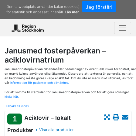
Jag förstår!
Denna webbplats använder kakor (cookies)
för statistik och anpassat innehåll.
Läs mer.
Janusmed fosterpåverkan –
aciklovirnatrium
Janusmed fosterpåverkan tillhandahåller bedömningar av eventuella risker för fostret, när
en gravid kvinna använder olika läkemedel. Observera att texterna är generella, och att
en bedömning måste göras i varje enskilt fall. Om du inte är medicinskt utbildad, läs först
vår
information för patienter och allmänhet.
För att komma till startsidan för Janusmed fosterpåverkan och för att göra sökningar
klicka här.
Tillbaka till index
Aciklovir – lokalt
1
Produkter
Visa alla produkter