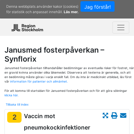
Jag förstår!
Denna webbplats använder kakor (cookies)
för statistik och anpassat innehåll.
Läs mer.
Janusmed fosterpåverkan –
Synflorix
Janusmed fosterpåverkan tillhandahåller bedömningar av eventuella risker för fostret, när
en gravid kvinna använder olika läkemedel. Observera att texterna är generella, och att
en bedömning måste göras i varje enskilt fall. Om du inte är medicinskt utbildad, läs först
vår
information för patienter och allmänhet.
För att komma till startsidan för Janusmed fosterpåverkan och för att göra sökningar
klicka här.
Tillbaka till index
Vaccin mot
2
pneumokockinfektioner