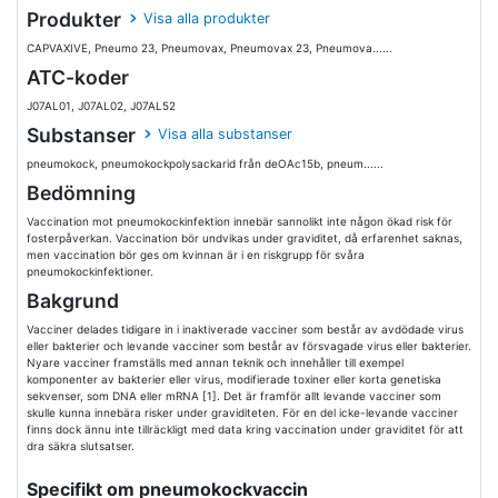
Produkter
Visa alla produkter
CAPVAXIVE, Pneumo 23, Pneumovax, Pneumovax 23, Pneumova......
ATC-koder
J07AL01, J07AL02, J07AL52
Substanser
Visa alla substanser
pneumokock, pneumokockpolysackarid från deOAc15b, pneum......
Bedömning
Vaccination mot pneumokockinfektion innebär sannolikt inte någon ökad risk för
fosterpåverkan. Vaccination bör undvikas under graviditet, då erfarenhet saknas,
men vaccination bör ges om kvinnan är i en riskgrupp för svåra
pneumokockinfektioner.
Bakgrund
Vacciner delades tidigare in i inaktiverade vacciner som består av avdödade virus
eller bakterier och levande vacciner som består av försvagade virus eller bakterier.
Nyare vacciner framställs med annan teknik och innehåller till exempel
komponenter av bakterier eller virus, modifierade toxiner eller korta genetiska
sekvenser, som DNA eller mRNA [1]. Det är framför allt levande vacciner som
skulle kunna innebära risker under graviditeten. För en del icke-levande vacciner
finns dock ännu inte tillräckligt med data kring vaccination under graviditet för att
dra säkra slutsatser.
Specifikt om pneumokockvaccin