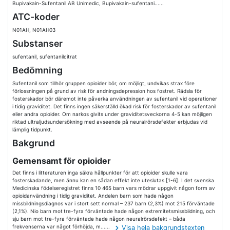
Bupivakain-Sufentanil AB Unimedic, Bupivakain-sufentani......
ATC-koder
N01AH, N01AH03
Substanser
sufentanil, sufentanilcitrat
Bedömning
Sufentanil som tillhör gruppen opioider bör, om möjligt, undvikas strax före
förlossningen på grund av risk för andningsdepression hos fostret. Rädsla för
fosterskador bör däremot inte påverka användningen av sufentanil vid operationer
i tidig graviditet. Det finns ingen säkerställd ökad risk för fosterskador av sufentanil
eller andra opioider. Om narkos givits under graviditetsveckorna 4-5 kan möjligen
riktad ultraljudsundersökning med avseende på neuralrörsdefekter erbjudas vid
lämplig tidpunkt.
Bakgrund
Gemensamt för opioider
Det finns i litteraturen inga säkra hållpunkter för att opioider skulle vara
fosterskadande, men ännu kan en sådan effekt inte uteslutas [1-6]. I det svenska
Medicinska födelseregistret finns 10 465 barn vars mödrar uppgivit någon form av
opioidanvändning i tidig graviditet. Andelen barn som hade någon
missbildningsdiagnos var i stort sett normal – 237 barn (2,3%) mot 215 förväntade
(2,1%). Nio barn mot tre-fyra förväntade hade någon extremitetsmissbildning, och
sju barn mot tre-fyra förväntade hade någon neuralrörsdefekt – båda
frekvenserna var något förhöjda, m......
Visa hela bakgrundstexten