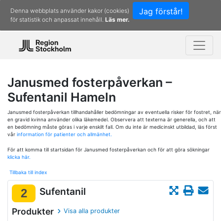
Jag förstår!
Denna webbplats använder kakor (cookies)
för statistik och anpassat innehåll.
Läs mer.
Janusmed fosterpåverkan –
Sufentanil Hameln
Janusmed fosterpåverkan tillhandahåller bedömningar av eventuella risker för fostret, när
en gravid kvinna använder olika läkemedel. Observera att texterna är generella, och att
en bedömning måste göras i varje enskilt fall. Om du inte är medicinskt utbildad, läs först
vår
information för patienter och allmänhet.
För att komma till startsidan för Janusmed fosterpåverkan och för att göra sökningar
klicka här.
Tillbaka till index
Sufentanil
2
Produkter
Visa alla produkter