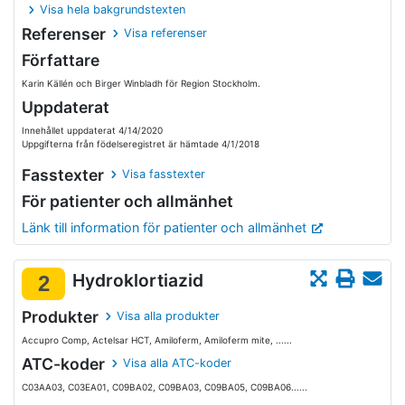
Visa hela bakgrundstexten
Referenser
Visa referenser
Författare
Karin Källén och Birger Winbladh för Region Stockholm.
Uppdaterat
Innehållet uppdaterat 4/14/2020
Uppgifterna från födelseregistret är hämtade 4/1/2018
Fasstexter
Visa fasstexter
För patienter och allmänhet
Länk till information för patienter och allmänhet
Hydroklortiazid
2
Produkter
Visa alla produkter
Accupro Comp, Actelsar HCT, Amiloferm, Amiloferm mite, ......
ATC-koder
Visa alla ATC-koder
C03AA03, C03EA01, C09BA02, C09BA03, C09BA05, C09BA06......