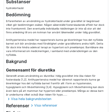
Substanser
hydroklortiazid
Bedömning
Erfarenheten av användning av hydroklortiazid under graviditet är begränsad
vilket gör bedömningen osäker. Någon säkerställd fosterskadande effekt har dock
inte framkommit. Den eventuella individuella riskökningen är inte så stor att det
finns anledning till oro om kvinnan har använt läkemedlet under tidig graviditet.
Antihypertensiva medel har rapporterats kunna ge biverkningar hos det nyfödda
barnet och bör användas med försiktighet under graviditetens andra hälft. Detta
får dock inte hindra adekvat terapi av hypertoni och preeklampsi. Barnläkare ska
vara informerad om medicineringen, i samband med undersökningen av den
nyfödda.
Bakgrund
Gemensamt för diuretika
Generellt anses användning av diuretika i tidig graviditet inte öka risken för
fosterskada [1,2]. Antihypertensiva medel har däremot rapporterats kunna ge
biverkningar hos det nyfödda barnet framför allt i form av hypotension,
hypoglykemi och tillväxthämning [3,4]. Hypoglykemi och tillväxthämning kan dock
även bero på att mamman har hypertoni eller preeklampsi. Många av dessa barn
är underburna vilket också ökar risken för hypo......
Visa hela bakgrundstexten
Referenser
Visa referenser