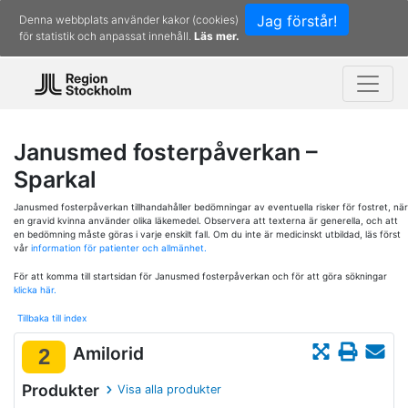
Jag förstår!
Denna webbplats använder kakor (cookies)
för statistik och anpassat innehåll.
Läs mer.
Janusmed fosterpåverkan –
Sparkal
Janusmed fosterpåverkan tillhandahåller bedömningar av eventuella risker för fostret, när
en gravid kvinna använder olika läkemedel. Observera att texterna är generella, och att
en bedömning måste göras i varje enskilt fall. Om du inte är medicinskt utbildad, läs först
vår
information för patienter och allmänhet.
För att komma till startsidan för Janusmed fosterpåverkan och för att göra sökningar
klicka här.
Tillbaka till index
Amilorid
2
Produkter
Visa alla produkter