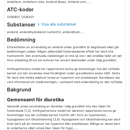
Amiloferm, Amiloferm mite, Amilorid Mylan, Amilorid com......
ATC-koder
C03DB01, C03EA01
Substanser
Visa alla substanser
amilorid, amiloridhydroklorid (vattenfri), amiloridhydr......
Bedömning
Erfarenheten av användning av amilorid under graviditet är begränsad vilket gör
bedömningen osäker. Någon säkerställd fosterskadande effekt har dock inte
framkommit. Den eventuella riskökningen är inte så stor i det enskilda fallet att det
finns anledning till oro om kvinnan har använt läkemedlet under tidig graviditet.
Antihypertensiva medel har rapporterats kunna ge biverkningar hos det nyfödda
barnet och bör användas med försiktighet under graviditetens andra hälft. Detta
får dock inte hindra adekvat terapi av hypertoni och preeklampsi. Barnläkare ska
vara informerad om medicineringen, i samband med undersökning av den nyfödda.
Bakgrund
Gemensamt för diuretika
Generellt anses användning av diuretika i tidig graviditet inte öka risken för
fosterskada [1,2]. Antihypertensiva medel har däremot rapporterats kunna ge
biverkningar hos det nyfödda barnet framför allt i form av hypotension,
hypoglykemi och tillväxthämning [3,4]. Hypoglykemi och tillväxthämning kan dock
även bero på att mamman har hypertoni eller preeklampsi. Många av dessa barn
är underburna vilket också ökar risken för hypo......