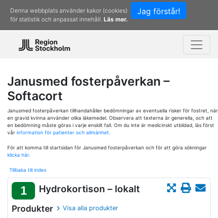
Jag förstår!
Denna webbplats använder kakor (cookies)
för statistik och anpassat innehåll.
Läs mer.
Janusmed fosterpåverkan –
Softacort
Janusmed fosterpåverkan tillhandahåller bedömningar av eventuella risker för fostret, när
en gravid kvinna använder olika läkemedel. Observera att texterna är generella, och att
en bedömning måste göras i varje enskilt fall. Om du inte är medicinskt utbildad, läs först
vår
information för patienter och allmänhet.
För att komma till startsidan för Janusmed fosterpåverkan och för att göra sökningar
klicka här.
Tillbaka till index
Hydrokortison – lokalt
1
Produkter
Visa alla produkter