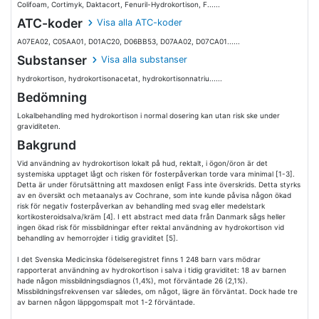
Colifoam, Cortimyk, Daktacort, Fenuril-Hydrokortison, F......
ATC-koder
Visa alla ATC-koder
A07EA02, C05AA01, D01AC20, D06BB53, D07AA02, D07CA01......
Substanser
Visa alla substanser
hydrokortison, hydrokortisonacetat, hydrokortisonnatriu......
Bedömning
Lokalbehandling med hydrokortison i normal dosering kan utan risk ske under
graviditeten.
Bakgrund
Vid användning av hydrokortison lokalt på hud, rektalt, i ögon/öron är det
systemiska upptaget lågt och risken för fosterpåverkan torde vara minimal [1-3].
Detta är under förutsättning att maxdosen enligt Fass inte överskrids. Detta styrks
av en översikt och metaanalys av Cochrane, som inte kunde påvisa någon ökad
risk för negativ fosterpåverkan av behandling med svag eller medelstark
kortikosteroidsalva/kräm [4]. I ett abstract med data från Danmark sågs heller
ingen ökad risk för missbildningar efter rektal användning av hydrokortison vid
behandling av hemorrojder i tidig graviditet [5].
I det Svenska Medicinska födelseregistret finns 1 248 barn vars mödrar
rapporterat användning av hydrokortison i salva i tidig graviditet: 18 av barnen
hade någon missbildningsdiagnos (1,4%), mot förväntade 26 (2,1%).
Missbildningsfrekvensen var således, om något, lägre än förväntat. Dock hade tre
av barnen någon läppgomspalt mot 1-2 förväntade.