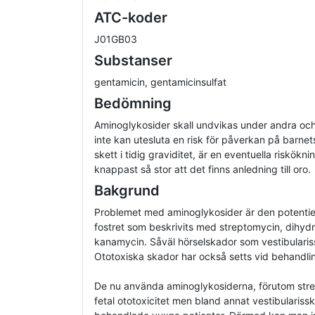
ATC-koder
J01GB03
Substanser
gentamicin, gentamicinsulfat
Bedömning
Aminoglykosider skall undvikas under andra och
inte kan utesluta en risk för påverkan på barne
skett i tidig graviditet, är en eventuella risköknin
knappast så stor att det finns anledning till oro.
Bakgrund
Problemet med aminoglykosider är den potentiel
fostret som beskrivits med streptomycin, dihyd
kanamycin. Såväl hörselskador som vestibularis
Ototoxiska skador har också setts vid behandli
De nu använda aminoglykosiderna, förutom strep
fetal ototoxicitet men bland annat vestibularis