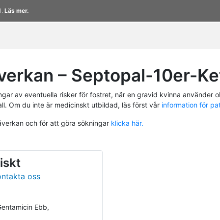
l.
Läs mer.
erkan – Septopal-10er-Ke
r av eventuella risker för fostret, när en gravid kvinna använder ol
ll. Om du inte är medicinskt utbildad, läs först vår
information för pa
påverkan och för att göra sökningar
klicka här.
iskt
ontakta oss
Gentamicin Ebb,