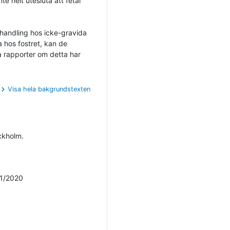
 helt utesluta att fetal
handling hos icke-gravida
a hos fostret, kan de
a rapporter om detta har
Visa hela bakgrundstexten
ckholm.
/1/2020