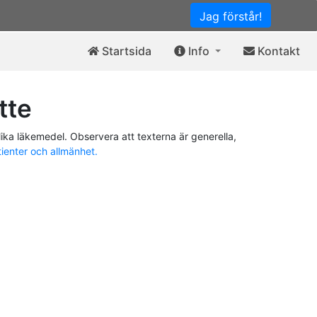
Jag förstår!
Startsida
Info
Kontakt
tte
ika läkemedel. Observera att texterna är generella,
tienter och allmänhet.