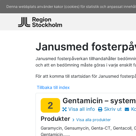
Denna webbplats använder kakor (cookies) för statistik och anpassat innehål
Janusmed fosterpåv
Janusmed fosterpåverkan tillhandahåller bedömninga
och att en bedömning måste göras i varje enskilt fa
För att komma till startsidan för Janusmed foster
Tillbaka till index
Gentamicin – system
2
Visa all info
Skriv ut
K
Produkter
Visa alla produkter
Garamycin, Gensumycin, Genta-CT, Gentacoll, 
Gentamicin......