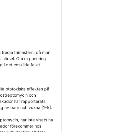
 tredje trimestern, då man
ts hörsel. Om exponering
g i det enskilda fallet
la ototoxiska effekten på
rostreptomycin och
skador har rapporterats.
ng av barn och vuxna [1-5].
tomycin, har inte visats ha
skador förekommer hos