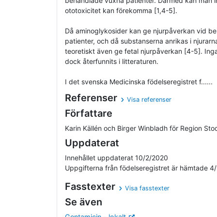
behandlade vuxna patienter. Därmed kan man inte
ototoxicitet kan förekomma [1,4-5].
Då aminoglykosider kan ge njurpåverkan vid be
patienter, och då substanserna anrikas i njurarn
teoretiskt även ge fetal njurpåverkan [4-5]. Ing
dock återfunnits i litteraturen.
I det svenska Medicinska födelseregistret f......
Referenser
Visa referenser
Författare
Karin Källén och Birger Winbladh för Region Sto
Uppdaterat
Innehållet uppdaterat 10/2/2020
Uppgifterna från födelseregistret är hämtade 4
Fasstexter
Visa fasstexter
Se även
Gentamicin – lokalt