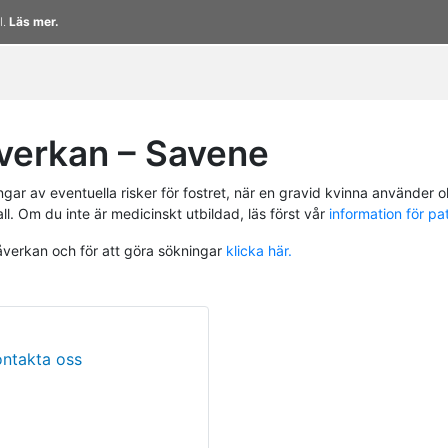
l.
Läs mer.
verkan – Savene
r av eventuella risker för fostret, när en gravid kvinna använder ol
ll. Om du inte är medicinskt utbildad, läs först vår
information för pa
påverkan och för att göra sökningar
klicka här.
ontakta oss