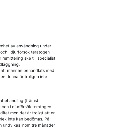
renhet av användning under
ch i djurförsök teratogen
remittering ske till specialist
ndläggning.
t att mannen behandlats med
en denna är troligen inte
abehandling (främst
och i djurförsök teratogen
itet men det är troligt att en
orlek inte kan bedömas. På
n undvikas inom tre månader