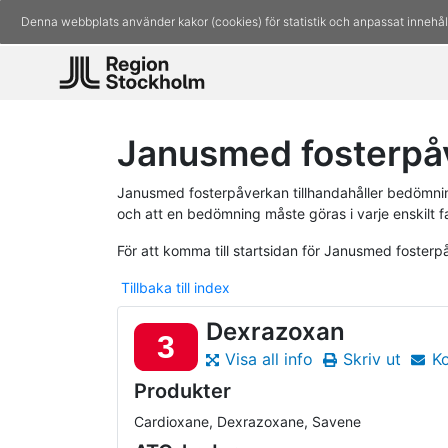
Denna webbplats använder kakor (cookies) för statistik och anpassat innehål
Janusmed fosterpå
Janusmed fosterpåverkan tillhandahåller bedömninga
och att en bedömning måste göras i varje enskilt fa
För att komma till startsidan för Janusmed foster
Tillbaka till index
Dexrazoxan
3
Visa all info
Skriv ut
K
Produkter
Cardioxane, Dexrazoxane, Savene