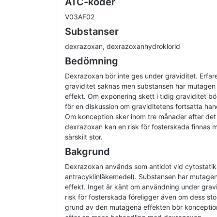
ATC-koder
V03AF02
Substanser
dexrazoxan, dexrazoxanhydroklorid
Bedömning
Dexrazoxan bör inte ges under graviditet. Erfa
graviditet saknas men substansen har mutagen o
effekt. Om exponering skett i tidig graviditet bör 
för en diskussion om graviditetens fortsatta ha
Om konception sker inom tre månader efter de
dexrazoxan kan en risk för fosterskada finnas m
särskilt stor.
Bakgrund
Dexrazoxan används som antidot vid cytostatik
antracyklinläkemedel). Substansen har mutagen 
effekt. Inget är känt om användning under gravid
risk för fosterskada föreligger även om dess st
grund av den mutagena effekten bör konceptio