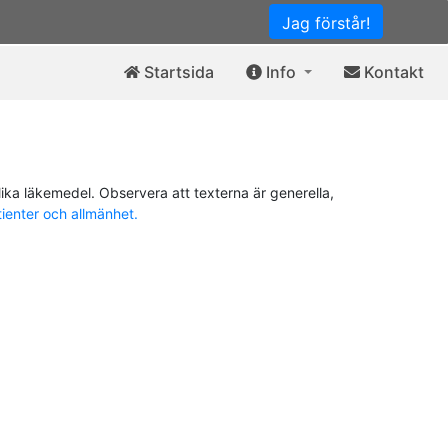
Jag förstår!
Startsida
Info
Kontakt
ika läkemedel. Observera att texterna är generella,
tienter och allmänhet.