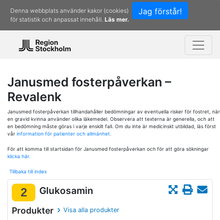
Jag förstår!
Denna webbplats använder kakor (cookies)
för statistik och anpassat innehåll.
Läs mer.
Janusmed fosterpåverkan –
Revalenk
Janusmed fosterpåverkan tillhandahåller bedömningar av eventuella risker för fostret, när
en gravid kvinna använder olika läkemedel. Observera att texterna är generella, och att
en bedömning måste göras i varje enskilt fall. Om du inte är medicinskt utbildad, läs först
vår
information för patienter och allmänhet.
För att komma till startsidan för Janusmed fosterpåverkan och för att göra sökningar
klicka här.
Tillbaka till index
Glukosamin
2
Produkter
Visa alla produkter