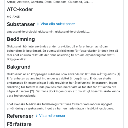
Artrox, Artroxan, Comfora, Dona, Donacom, Glucomed, Glu......
ATC-koder
M01AX05
Substanser
Visa alla substanser
glucosaminhydrojodid, glukosamin, glukosaminhydroklorid......
Bedömning
Glukosamin bör inte användas under graviditet då erfarenheten av sådan
behandling är begränsad. En eventuell riskökning för fosterskador är dock inte så
stor i det enskilda fallet att det finns anledning till oro om exponering har skett i
tidig graviditet.
Bakgrund
Glukosamin är en kroppsegen substans som används vid lätt eller måttlig artros [1].
Erfarenheten av användning under graviditet är begränsad. Endst en studie
omfattande 54 exponeringar i tidig graviditet har återfunnits i litteraturen. Ingen
riskökning för fostret kunde påvisas men materialet är för litet för att kunna dra
några slutsatser [2]. Det finns dock ingen orsak att tro att glukosamin skulle kunna
vara fosterskadande.
I det svenska Medicinska födelseregistret finns 29 barn vars mödrar uppgivit
användning av glukosamin. Inget av barnen hade någon missbildningsdiagnos.
Referenser
Visa referenser
Författare