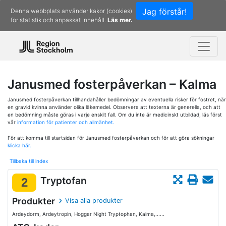
Jag förstår!
Denna webbplats använder kakor (cookies)
för statistik och anpassat innehåll.
Läs mer.
Janusmed fosterpåverkan – Kalma
Janusmed fosterpåverkan tillhandahåller bedömningar av eventuella risker för fostret, när
en gravid kvinna använder olika läkemedel. Observera att texterna är generella, och att
en bedömning måste göras i varje enskilt fall. Om du inte är medicinskt utbildad, läs först
vår
information för patienter och allmänhet.
För att komma till startsidan för Janusmed fosterpåverkan och för att göra sökningar
klicka här.
Tillbaka till index
Tryptofan
2
Produkter
Visa alla produkter
Ardeydorm, Ardeytropin, Hoggar Night Tryptophan, Kalma,......