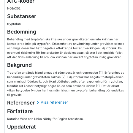
ATC-koder
N06AX02
Substanser
tryptofan
Bedömning
Behandling med tryptofan ska inte ske under graviditeten om inte kvinnan har
konstaterad brist på tryptofan. Erfarenhet av användning under graviditet saknas
och höga doser har haft negativa effekter på fosterutvecklingen i djurförsök. En
eventuell riskökning för fosterskador är dock knappast så stor i det enskilda fallet
att det finns anledning till oro, om kvinnan har använt tryptofan i tidig graviditet.
Bakgrund
Tryptofan används bland annat vid sömnbesvär och depression [1]. Erfarenhet av
behandling under graviditeten saknas [2]. I djurförsök har negativ fosterpåverkan
som minskad födelsevikt och ökad dödlighet setts efter exponering för tryptofan,
framför allt i doser betydligt högre än de som används kliniskt [1]. Det är oklart
vilken betydelse fynden har hos människa, men tryptofanbehandling bör undvikas
till gravida.
Referenser
Visa referenser
Författare
Katarina Wide och Ulrika Nörby för Region Stockholm.
Uppdaterat