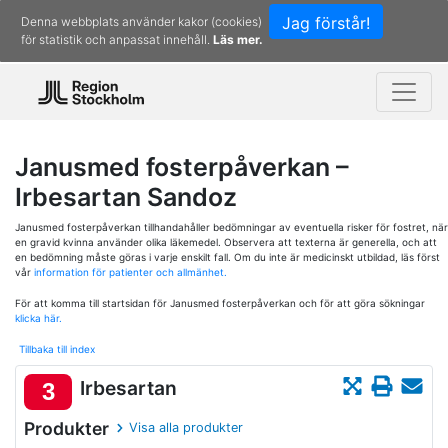
Jag förstår!
Denna webbplats använder kakor (cookies)
för statistik och anpassat innehåll.
Läs mer.
Janusmed fosterpåverkan –
Irbesartan Sandoz
Janusmed fosterpåverkan tillhandahåller bedömningar av eventuella risker för fostret, när
en gravid kvinna använder olika läkemedel. Observera att texterna är generella, och att
en bedömning måste göras i varje enskilt fall. Om du inte är medicinskt utbildad, läs först
vår
information för patienter och allmänhet.
För att komma till startsidan för Janusmed fosterpåverkan och för att göra sökningar
klicka här.
Tillbaka till index
Irbesartan
3
Produkter
Visa alla produkter