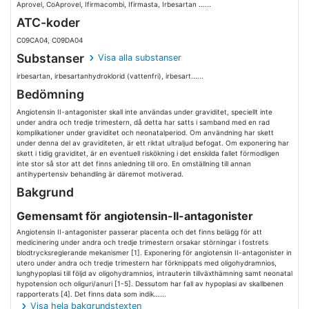
Aprovel, CoAprovel, Ifirmacombi, Ifirmasta, Irbesartan ......
ATC-koder
C09CA04, C09DA04
Substanser
Visa alla substanser
irbesartan, irbesartanhydroklorid (vattenfri), irbesart......
Bedömning
Angiotensin II-antagonister skall inte användas under graviditet, speciellt inte
under andra och tredje trimestern, då detta har satts i samband med en rad
komplikationer under graviditet och neonatalperiod. Om användning har skett
under denna del av graviditeten, är ett riktat ultraljud befogat. Om exponering har
skett i tidig graviditet, är en eventuell riskökning i det enskilda fallet förmodligen
inte stor så stor att det finns anledning till oro. En omställning till annan
antihypertensiv behandling är däremot motiverad.
Bakgrund
Gemensamt för angiotensin-II-antagonister
Angiotensin II-antagonister passerar placenta och det finns belägg för att
medicinering under andra och tredje trimestern orsakar störningar i fostrets
blodtrycksreglerande mekanismer [1]. Exponering för angiotensin II-antagonister in
utero under andra och tredje trimestern har förknippats med oligohydramnios,
lunghypoplasi till följd av oligohydramnios, intrauterin tillväxthämning samt neonatal
hypotension och oliguri/anuri [1-5]. Dessutom har fall av hypoplasi av skallbenen
rapporterats [4]. Det finns data som indik......
Visa hela bakgrundstexten