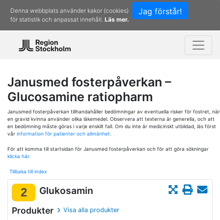
Jag förstår!
Denna webbplats använder kakor (cookies)
för statistik och anpassat innehåll.
Läs mer.
Janusmed fosterpåverkan –
Glucosamine ratiopharm
Janusmed fosterpåverkan tillhandahåller bedömningar av eventuella risker för fostret, när
en gravid kvinna använder olika läkemedel. Observera att texterna är generella, och att
en bedömning måste göras i varje enskilt fall. Om du inte är medicinskt utbildad, läs först
vår
information för patienter och allmänhet.
För att komma till startsidan för Janusmed fosterpåverkan och för att göra sökningar
klicka här.
Tillbaka till index
Glukosamin
2
Produkter
Visa alla produkter