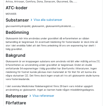
Artrox, Artroxan, Comfora, Dona, Donacom, Glucomed, Glu......
ATC-koder
M01AX05
Substanser
Visa alla substanser
glucosaminhydrojodid, glukosamin, glukosaminhydroklorid......
Bedömning
Glukosamin bör inte användas under graviditet då erfarenheten av sådan
behandling är begränsad. En eventuell riskökning för fosterskador är dock inte så
stor i det enskilda fallet att det finns anledning till oro om exponering har skett i
tidig graviditet.
Bakgrund
Glukosamin är en kroppsegen substans som används vid lätt eller måttlig artros [1].
Erfarenheten av användning under graviditet är begränsad. Endst en studie
omfattande 54 exponeringar i tidig graviditet har återfunnits i litteraturen. Ingen
riskökning för fostret kunde påvisas men materialet är för litet för att kunna dra
några slutsatser [2]. Det finns dock ingen orsak att tro att glukosamin skulle kunna
vara fosterskadande.
I det svenska Medicinska födelseregistret finns 29 barn vars mödrar uppgivit
användning av glukosamin. Inget av barnen hade någon missbildningsdiagnos.
Referenser
Visa referenser
Författare