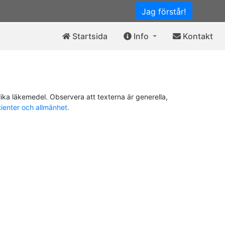
Jag förstår!
Startsida
Info
Kontakt
ika läkemedel. Observera att texterna är generella,
tienter och allmänhet.