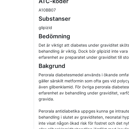
ATC-koder
A10BB07
Substanser
glipizid
Bedömning
Det är viktigt att diabetes under graviditet sköts
behandling är viktig. Dock bör glipizid inte var
erfarenhet av preparatet under graviditet till st
Bakgrund
Perorala diabetesmedel används i ökande omfatt
gäller särskilt metformin som ofta ges vid polyc
även glibenklamid. För övriga perorala diabetesm
erfarenhet av behandling under graviditet, varf
gravida.
Perorala antidiabetika uppges kunna ge intraut
behandling i slutet av graviditeten, neonatal h
inte visat någon ökad risk för fostret och det 