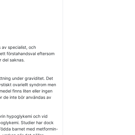
 av specialist, och
a ett förstahandsval eftersom
or del saknas.
ning under graviditet. Det
ystiskt ovariellt syndrom men
edel finns liten eller ingen
ör de inte bör användas av
erin hypoglykemi och vid
ypoglykemi. Studier har dock
nyfödda barnet med metformin-