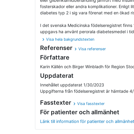
eller glibenklamidbehandling jämfört med insulin
fosterskador eller andra komplikationer. Enligt l
diabetes typ 2 i sig vara förenat med en ökad ri
I det svenska Medicinska födelseregistret finn
uppgavs ha använt perorala diabetesmedel i tidig
Visa hela bakgrundstexten
Referenser
Visa referenser
Författare
Karin Källén och Birger Winbladh för Region Sto
Uppdaterat
Innehållet uppdaterat 1/30/2023
Uppgifterna från födelseregistret är hämtade 4
Fasstexter
Visa fasstexter
För patienter och allmänhet
Länk till information för patienter och allmänhe