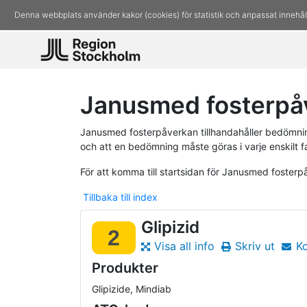
Denna webbplats använder kakor (cookies) för statistik och anpassat innehål
Janusmed fosterpåv
Janusmed fosterpåverkan tillhandahåller bedömninga
och att en bedömning måste göras i varje enskilt fa
För att komma till startsidan för Janusmed foster
Tillbaka till index
Glipizid
2
Visa all info
Skriv ut
K
Produkter
Glipizide, Mindiab