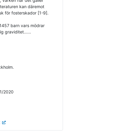
, varken när det gäller
itteraturen kan däremot
sk för fosterskador [1-9].
s 1457 barn vars mödrar
 graviditet......
ckholm.
/1/2020
t