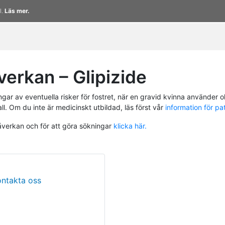
l.
Läs mer.
erkan – Glipizide
r av eventuella risker för fostret, när en gravid kvinna använder ol
ll. Om du inte är medicinskt utbildad, läs först vår
information för pa
påverkan och för att göra sökningar
klicka här.
ontakta oss