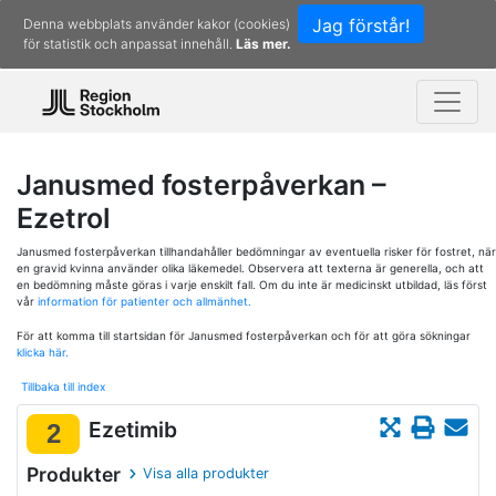
Jag förstår!
Denna webbplats använder kakor (cookies)
för statistik och anpassat innehåll.
Läs mer.
Janusmed fosterpåverkan –
Ezetrol
Janusmed fosterpåverkan tillhandahåller bedömningar av eventuella risker för fostret, när
en gravid kvinna använder olika läkemedel. Observera att texterna är generella, och att
en bedömning måste göras i varje enskilt fall. Om du inte är medicinskt utbildad, läs först
vår
information för patienter och allmänhet.
För att komma till startsidan för Janusmed fosterpåverkan och för att göra sökningar
klicka här.
Tillbaka till index
Ezetimib
2
Produkter
Visa alla produkter