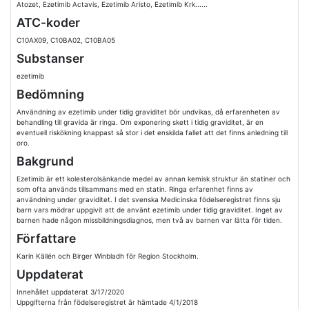
Atozet, Ezetimib Actavis, Ezetimib Aristo, Ezetimib Krk......
ATC-koder
C10AX09, C10BA02, C10BA05
Substanser
ezetimib
Bedömning
Användning av ezetimib under tidig graviditet bör undvikas, då erfarenheten av
behandling till gravida är ringa. Om exponering skett i tidig graviditet, är en
eventuell riskökning knappast så stor i det enskilda fallet att det finns anledning till
oro.
Bakgrund
Ezetimib är ett kolesterolsänkande medel av annan kemisk struktur än statiner och
som ofta används tillsammans med en statin. Ringa erfarenhet finns av
användning under graviditet. I det svenska Medicinska födelseregistret finns sju
barn vars mödrar uppgivit att de använt ezetimib under tidig graviditet. Inget av
barnen hade någon missbildningsdiagnos, men två av barnen var lätta för tiden.
Författare
Karin Källén och Birger Winbladh för Region Stockholm.
Uppdaterat
Innehållet uppdaterat 3/17/2020
Uppgifterna från födelseregistret är hämtade 4/1/2018