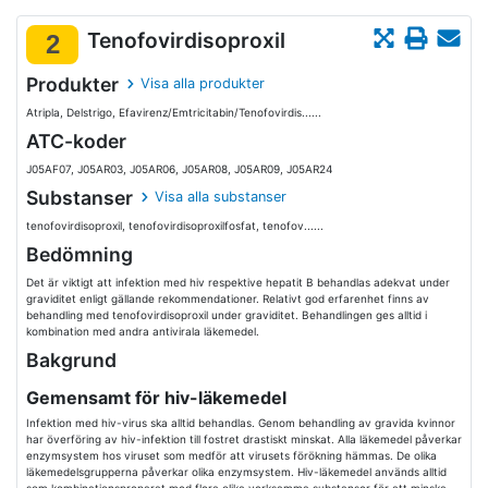
Tenofovirdisoproxil
2
Produkter
Visa alla produkter
Atripla, Delstrigo, Efavirenz/Emtricitabin/Tenofovirdis......
ATC-koder
J05AF07, J05AR03, J05AR06, J05AR08, J05AR09, J05AR24
Substanser
Visa alla substanser
tenofovirdisoproxil, tenofovirdisoproxilfosfat, tenofov......
Bedömning
Det är viktigt att infektion med hiv respektive hepatit B behandlas adekvat under
graviditet enligt gällande rekommendationer. Relativt god erfarenhet finns av
behandling med tenofovirdisoproxil under graviditet. Behandlingen ges alltid i
kombination med andra antivirala läkemedel.
Bakgrund
Gemensamt för hiv-läkemedel
Infektion med hiv-virus ska alltid behandlas. Genom behandling av gravida kvinnor
har överföring av hiv-infektion till fostret drastiskt minskat. Alla läkemedel påverkar
enzymsystem hos viruset som medför att virusets förökning hämmas. De olika
läkemedelsgrupperna påverkar olika enzymsystem. Hiv-läkemedel används alltid