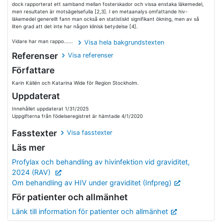
dock rapporterat ett samband mellan fosterskador och vissa enstaka läkemedel,
men resultaten är motsägelsefulla [2,3]. I en metaanalys omfattande hiv-
läkemedel generellt fann man också en statistiskt signifikant ökning, men av så
liten grad att det inte har någon klinisk betydelse [4].
Vidare har man rappo......
Visa hela bakgrundstexten
Referenser
Visa referenser
Författare
Karin Källén och Katarina Wide för Region Stockholm.
Uppdaterat
Innehållet uppdaterat 1/31/2025
Uppgifterna från födelseregistret är hämtade 4/1/2020
Fasstexter
Visa fasstexter
Läs mer
Profylax och behandling av hivinfektion vid graviditet,
2024 (RAV)
Om behandling av HIV under graviditet (Infpreg)
För patienter och allmänhet
Länk till information för patienter och allmänhet