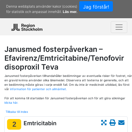
Jag förstår!
Denna webbplats använder kakor (cookies)
för statistik och anpassat innehåll.
Läs mer.
Janusmed fosterpåverkan –
Efavirenz/Emtricitabine/Tenofovir
disoproxil Teva
Janusmed fosterpåverkan tillhandahåller bedömningar av eventuella risker för fostret, när
en gravid kvinna använder olika läkemedel. Observera att texterna är generella, och att
en bedömning måste göras i varje enskilt fall. Om du inte är medicinskt utbildad, läs först
vår
information för patienter och allmänhet.
För att komma till startsidan för Janusmed fosterpåverkan och för att göra sökningar
klicka här.
Tillbaka till index
Emtricitabin
2