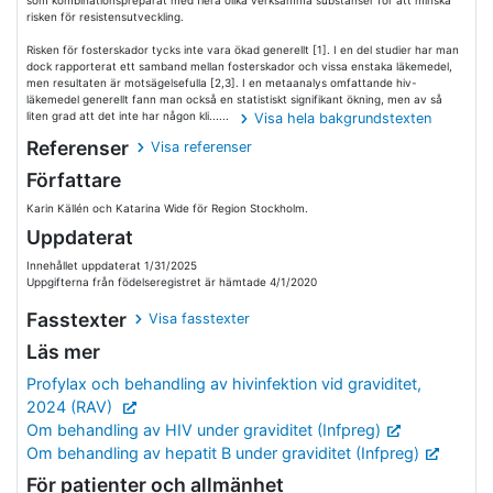
som kombinationspreparat med flera olika verksamma substanser för att minska
risken för resistensutveckling.
Risken för fosterskador tycks inte vara ökad generellt [1]. I en del studier har man
dock rapporterat ett samband mellan fosterskador och vissa enstaka läkemedel,
men resultaten är motsägelsefulla [2,3]. I en metaanalys omfattande hiv-
läkemedel generellt fann man också en statistiskt signifikant ökning, men av så
liten grad att det inte har någon kli......
Visa hela bakgrundstexten
Referenser
Visa referenser
Författare
Karin Källén och Katarina Wide för Region Stockholm.
Uppdaterat
Innehållet uppdaterat 1/31/2025
Uppgifterna från födelseregistret är hämtade 4/1/2020
Fasstexter
Visa fasstexter
Läs mer
Profylax och behandling av hivinfektion vid graviditet,
2024 (RAV)
Om behandling av HIV under graviditet (Infpreg)
Om behandling av hepatit B under graviditet (Infpreg)
För patienter och allmänhet