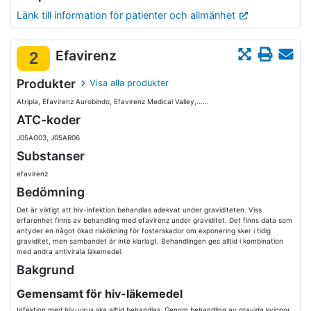
Länk till information för patienter och allmänhet
Efavirenz
2
Produkter
Visa alla produkter
Atripla, Efavirenz Aurobindo, Efavirenz Medical Valley,......
ATC-koder
J05AG03, J05AR06
Substanser
efavirenz
Bedömning
Det är viktigt att hiv-infektion behandlas adekvat under graviditeten. Viss
erfarenhet finns av behandling med efavirenz under graviditet. Det finns data som
antyder en något ökad riskökning för fosterskador om exponering sker i tidig
graviditet, men sambandet är inte klarlagt. Behandlingen ges alltid i kombination
med andra antivirala läkemedel.
Bakgrund
Gemensamt för hiv-läkemedel
Infektion med hiv-virus ska alltid behandlas. Genom behandling av gravida kvinnor