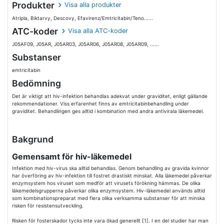
Produkter
Visa alla produkter
Atripla, Biktarvy, Descovy, Efavirenz/Emtricitabin/Teno......
ATC-koder
Visa alla ATC-koder
J05AF09, J05AR, J05AR03, J05AR06, J05AR08, J05AR09, ......
Substanser
emtricitabin
Bedömning
Det är viktigt att hiv-infektion behandlas adekvat under graviditet, enligt gällande
rekommendationer. Viss erfarenhet finns av emtricitabinbehandling under
graviditet. Behandlingen ges alltid i kombination med andra antivirala läkemedel.
Bakgrund
Gemensamt för hiv-läkemedel
Infektion med hiv-virus ska alltid behandlas. Genom behandling av gravida kvinnor
har överföring av hiv-infektion till fostret drastiskt minskat. Alla läkemedel påverkar
enzymsystem hos viruset som medför att virusets förökning hämmas. De olika
läkemedelsgrupperna påverkar olika enzymsystem. Hiv-läkemedel används alltid
som kombinationspreparat med flera olika verksamma substanser för att minska
risken för resistensutveckling.
Risken för fosterskador tycks inte vara ökad generellt [1]. I en del studier har man