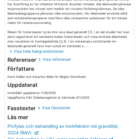
har överföring av hiv-infektion till fostret drastiskt minskat. Alla läkemedel påverkar
enzymsystem hos viruset som medför att virusets förökning hämmas. De olika
läkemedelsgrupperna påverkar olika enzymsystem. Hiv-läkemedel används alltid
som kombinationspreparat med flera olika verksamma substanser för att minska
risken för resistensutveckling.
Risken för fosterskador tycks inte vara ökad generellt [1]. I en del studier har man
dock rapporterat ett samband mellan fosterskador och vissa enstaka läkemedel,
men resultaten är motsägelsefulla [2,3]. I en metaanalys omfattande hiv-
läkemedel generellt fann man också en statistiskt s......
Visa hela bakgrundstexten
Referenser
Visa referenser
Författare
Karin Källén och Katarina Wide för Region Stockholm.
Uppdaterat
Innehållet uppdaterat 1/29/2025
Uppgifterna från födelseregistret är hämtade 4/1/2020
Fasstexter
Visa fasstexter
Läs mer
Profylax och behandling av hivinfektion vid graviditet,
2024 (RAV)