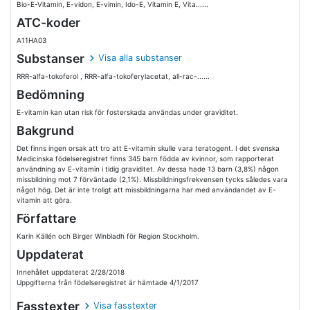
Bio-E-Vitamin, E-vidon, E-vimin, Ido-E, Vitamin E, Vita......
ATC-koder
A11HA03
Substanser
Visa alla substanser
RRR-alfa-tokoferol , RRR-alfa-tokoferylacetat, all-rac-......
Bedömning
E-vitamin kan utan risk för fosterskada användas under graviditet.
Bakgrund
Det finns ingen orsak att tro att E-vitamin skulle vara teratogent. I det svenska
Medicinska födelseregistret finns 345 barn födda av kvinnor, som rapporterat
användning av E-vitamin i tidig graviditet. Av dessa hade 13 barn (3,8%) någon
missbildning mot 7 förväntade (2,1%). Missbildningsfrekvensen tycks således vara
något hög. Det är inte troligt att missbildningarna har med användandet av E-
vitamin att göra.
Författare
Karin Källén och Birger Winbladh för Region Stockholm.
Uppdaterat
Innehållet uppdaterat 2/28/2018
Uppgifterna från födelseregistret är hämtade 4/1/2017
Fasstexter
Visa fasstexter