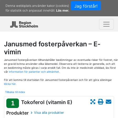
Jag förstår!
Denna webbplats använder kakor (cookies)
för statistik och anpassat innehåll.
Läs mer.
Janusmed fosterpåverkan – E-
vimin
Janusmed fosterpåverkan tillhandahåller bedömningar av eventuella risker för fostret, när
en gravid kvinna använder olika läkemedel. Observera att texterna är generella, och att
en bedömning måste göras i varje enskilt fall. Om du inte är medicinskt utbildad, läs först
vår
information för patienter och allmänhet.
För att komma till startsidan för Janusmed fosterpåverkan och för att göra sökningar
klicka här.
Tillbaka till index
Tokoferol (vitamin E)
1
Produkter
Visa alla produkter