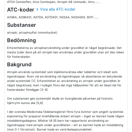
ATOX ComboPen, Atox Combopen, Atropin AB Unimedic, Atro......
ATC-koder
Visa alla ATC-koder
A03BA, A03BA01, A07DA, A07DA01, N02AA, N02AG04, S01F......
Substanser
atropin, atropinsulfat (monohydrat)
Bedömning
Erfarenheterna av atropinanvändning under graviditet är något begränsade. Det
mesta tyder dock på att atropin kan användas under graviditet utan att öka risken
för fosterskador.
Bakgrund
Atropin används systemiskt som injektionsvätska eller tabletter och lokalt som
ögondroppar. Även vid användning vid ögondroppar så absorberas en betydande
andel systemiskt [1]. Erfarenheten av användning av atropin under graviditet är
något begränsad, men i nuläget finns det inga hållpunkter för att en ökad risk för
fosterskador föreligger [2-4].
Om substansen ges systemiskt skulle en övergående påverkan på fostrets
hjärtrytm kunna ske [5,6].
I det svenska Medicinska födelseregistret finns fyra kvinnor som angett systemisk
exponering för preparat innehållande enbart atropin – inget av barnen hade någon
missbildningsdiagnos. Mödrar till 35 barn har rapporterat användning av
ögondroppar med atropin under graviditeten – ett av barnen hade en missbildning
(mot 0-1 förväntat). Barnet hade en ventrikelseptumdefekt.