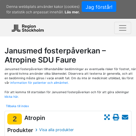
Jag förstår!
Denna webbplats använder kakor (cookies)
för statistik och anpassat innehåll.
Läs mer.
Janusmed fosterpåverkan –
Atropine SDU Faure
Janusmed fosterpåverkan tillhandahåller bedömningar av eventuella risker för fostret, när
en gravid kvinna använder olika läkemedel. Observera att texterna är generella, och att
en bedömning måste göras i varje enskilt fall. Om du inte är medicinskt utbildad, läs först
vår
information för patienter och allmänhet.
För att komma till startsidan för Janusmed fosterpåverkan och för att göra sökningar
klicka här.
Tillbaka till index
Atropin
2
Produkter
Visa alla produkter