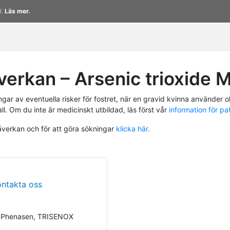
l.
Läs mer.
erkan – Arsenic trioxide 
r av eventuella risker för fostret, när en gravid kvinna använder ol
ll. Om du inte är medicinskt utbildad, läs först vår
information för pa
påverkan och för att göra sökningar
klicka här.
ontakta oss
n, Phenasen, TRISENOX