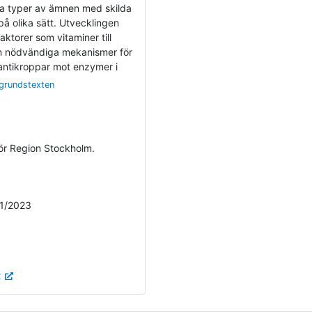
a typer av ämnen med skilda
å olika sätt. Utvecklingen
ktorer som vitaminer till
en nödvändiga mekanismer för
-antikroppar mot enzymer i
kgrundstexten
för Region Stockholm.
/1/2023
t