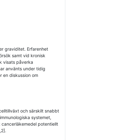
r graviditet. Erfarenhet
försök samt vid kronisk
k visats påverka
har använts under tidig
för en diskussion om
lltillväxt och särskilt snabbt
 immunologiska systemet,
tt cancerläkemedel potentiellt
,2].