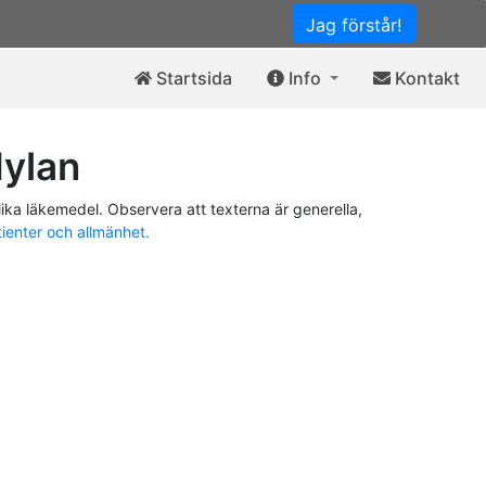
Jag förstår!
Startsida
Info
Kontakt
Mylan
ika läkemedel. Observera att texterna är generella,
tienter och allmänhet.