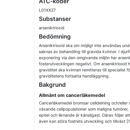
ATC-koder
L01XX27
Substanser
arseniktrioxid
Bedömning
Arseniktrioxid ska om möjligt inte användas unde
saknas av behandling till gravida kvinnor. I djur
exponering via den omgivande miljön har arseni
fosterutvecklingen negativt. Om arseniktrioxid 
graviditet ska kvinnan remitteras till specialist 
graviditetens fortsatta handläggning.
Bakgrund
Allmänt om cancerläkemedel
Cancerläkemedel bromsar celldelning och/eller ce
växande cellpopulationer som maligna tumörer,
epitel och liknande är känsligast. Därav följer a
även kan störa fostrets utveckling och tillväxt [1