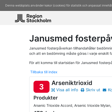
Denna webbplats använder kakor (cookies) för statistik och anpassat innehål
Janusmed fosterpåv
Janusmed fosterpåverkan tillhandahåller bedömninga
och att en bedömning måste göras i varje enskilt fa
För att komma till startsidan för Janusmed foster
Tillbaka till index
Arseniktrioxid
3
Visa all info
Skriv ut
K
Produkter
Arsenic Trioxide Accord, Arsenic trioxide Myla