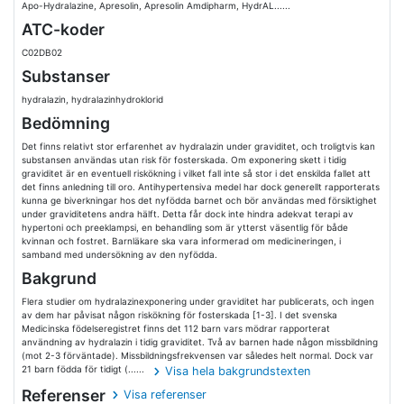
Apo-Hydralazine, Apresolin, Apresolin Amdipharm, HydrAL......
ATC-koder
C02DB02
Substanser
hydralazin, hydralazinhydroklorid
Bedömning
Det finns relativt stor erfarenhet av hydralazin under graviditet, och troligtvis kan
substansen användas utan risk för fosterskada. Om exponering skett i tidig
graviditet är en eventuell riskökning i vilket fall inte så stor i det enskilda fallet att
det finns anledning till oro. Antihypertensiva medel har dock generellt rapporterats
kunna ge biverkningar hos det nyfödda barnet och bör användas med försiktighet
under graviditetens andra hälft. Detta får dock inte hindra adekvat terapi av
hypertoni och preeklampsi, en behandling som är ytterst väsentlig för både
kvinnan och fostret. Barnläkare ska vara informerad om medicineringen, i
samband med undersökning av den nyfödda.
Bakgrund
Flera studier om hydralazinexponering under graviditet har publicerats, och ingen
av dem har påvisat någon riskökning för fosterskada [1-3]. I det svenska
Medicinska födelseregistret finns det 112 barn vars mödrar rapporterat
användning av hydralazin i tidig graviditet. Två av barnen hade någon missbildning
(mot 2-3 förväntade). Missbildningsfrekvensen var således helt normal. Dock var
21 barn födda för tidigt (......
Visa hela bakgrundstexten
Referenser
Visa referenser