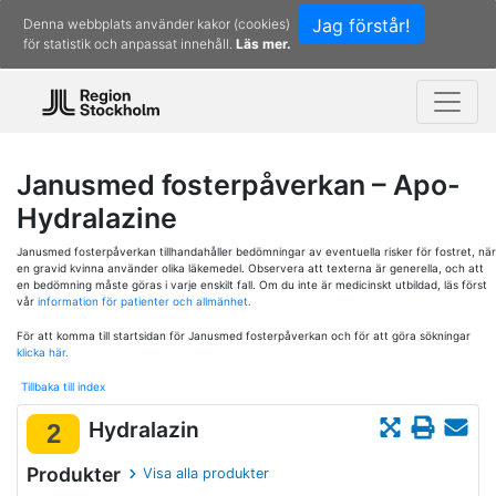
Jag förstår!
Denna webbplats använder kakor (cookies)
för statistik och anpassat innehåll.
Läs mer.
Janusmed fosterpåverkan – Apo-
Hydralazine
Janusmed fosterpåverkan tillhandahåller bedömningar av eventuella risker för fostret, när
en gravid kvinna använder olika läkemedel. Observera att texterna är generella, och att
en bedömning måste göras i varje enskilt fall. Om du inte är medicinskt utbildad, läs först
vår
information för patienter och allmänhet.
För att komma till startsidan för Janusmed fosterpåverkan och för att göra sökningar
klicka här.
Tillbaka till index
Hydralazin
2
Produkter
Visa alla produkter