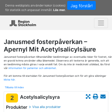
Jag förstår!
Denna webbplats använder kakor (cookies)
för statistik och anpassat innehåll.
Läs mer.
Janusmed fosterpåverkan –
Apernyl Mit Acetylsalicylsäure
Janusmed fosterpåverkan tillhandahåller bedömningar av eventuella risker för fostret, när
en gravid kvinna använder olika läkemedel. Observera att texterna är generella, och att
en bedömning måste göras i varje enskilt fall. Om du inte är medicinskt utbildad, läs först
vår
information för patienter och allmänhet.
För att komma till startsidan för Janusmed fosterpåverkan och för att göra sökningar
klicka här.
Tillbaka till index
Acetylsalicylsyra
2
Produkter
Visa alla produkter