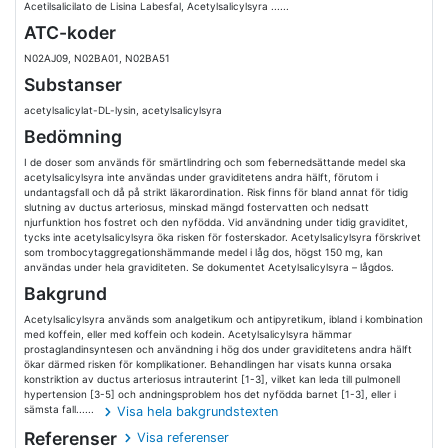
Acetilsalicilato de Lisina Labesfal, Acetylsalicylsyra ......
ATC-koder
N02AJ09, N02BA01, N02BA51
Substanser
acetylsalicylat-DL-lysin, acetylsalicylsyra
Bedömning
I de doser som används för smärtlindring och som febernedsättande medel ska
acetylsalicylsyra inte användas under graviditetens andra hälft, förutom i
undantagsfall och då på strikt läkarordination. Risk finns för bland annat för tidig
slutning av ductus arteriosus, minskad mängd fostervatten och nedsatt
njurfunktion hos fostret och den nyfödda. Vid användning under tidig graviditet,
tycks inte acetylsalicylsyra öka risken för fosterskador. Acetylsalicylsyra förskrivet
som trombocytaggregationshämmande medel i låg dos, högst 150 mg, kan
användas under hela graviditeten. Se dokumentet Acetylsalicylsyra – lågdos.
Bakgrund
Acetylsalicylsyra används som analgetikum och antipyretikum, ibland i kombination
med koffein, eller med koffein och kodein. Acetylsalicylsyra hämmar
prostaglandinsyntesen och användning i hög dos under graviditetens andra hälft
ökar därmed risken för komplikationer. Behandlingen har visats kunna orsaka
konstriktion av ductus arteriosus intrauterint [1-3], vilket kan leda till pulmonell
hypertension [3-5] och andningsproblem hos det nyfödda barnet [1-3], eller i
sämsta fall......
Visa hela bakgrundstexten
Referenser
Visa referenser