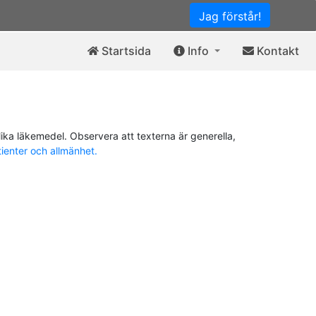
Jag förstår!
Startsida
Info
Kontakt
ika läkemedel. Observera att texterna är generella,
tienter och allmänhet.