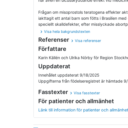
har även en ulcusskyddande effekt vid medicin
Frågan om misoprostols teratogena effekter akt
iakttagit ett antal barn som fötts i Brasilien med
speciellt skalldefekter, efter misslyckade abortpr
Visa hela bakgrundstexten
Referenser
Visa referenser
Författare
Karin Källén och Ulrika Nörby för Region Stockh
Uppdaterat
Innehållet uppdaterat 9/18/2025
Uppgifterna från födelseregistret är hämtade 9
Fasstexter
Visa fasstexter
För patienter och allmänhet
Länk till information för patienter och allmänhe