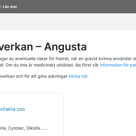
l.
Läs mer.
verkan – Angusta
r av eventuella risker för fostret, när en gravid kvinna använder ol
ll. Om du inte är medicinskt utbildad, läs först vår
information för pa
påverkan och för att göra sökningar
klicka här.
ontakta oss
te, Cytotec, Diklofe......