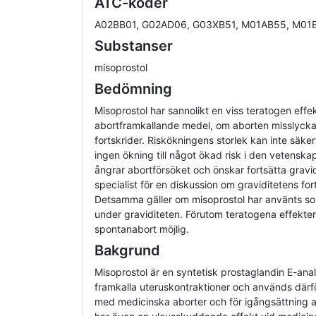
ATC-koder
A02BB01, G02AD06, G03XB51, M01AB55, M01
Substanser
misoprostol
Bedömning
Misoprostol har sannolikt en viss teratogen eff
abortframkallande medel, om aborten misslycka
fortskrider. Riskökningens storlek kan inte säke
ingen ökning till något ökad risk i den vetenska
ångrar abortförsöket och önskar fortsätta gravidi
specialist för en diskussion om graviditetens fo
Detsamma gäller om misoprostol har använts s
under graviditeten. Förutom teratogena effekter,
spontanabort möjlig.
Bakgrund
Misoprostol är en syntetisk prostaglandin E-an
framkalla uteruskontraktioner och används där
med medicinska aborter och för igångsättning av