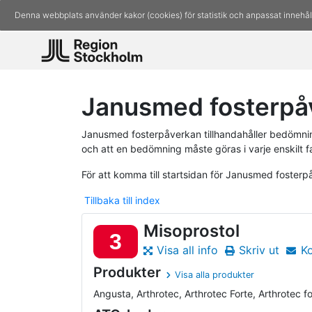
Denna webbplats använder kakor (cookies) för statistik och anpassat innehål
Janusmed fosterpå
Janusmed fosterpåverkan tillhandahåller bedömninga
och att en bedömning måste göras i varje enskilt fa
För att komma till startsidan för Janusmed foster
Tillbaka till index
Misoprostol
3
Visa all info
Skriv ut
K
Produkter
Visa alla produkter
Angusta, Arthrotec, Arthrotec Forte, Arthrotec for