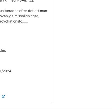
ering med NSAID [2].
ualiserades efter det att man
 ovanliga missbildningar,
ovokationsfö......
olm.
/1/2024
t