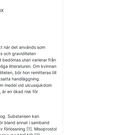
BX
ekt när det används som
s och graviditeten
rt bedömas utan varierar från
pliga litteraturen. Om kvinnan
teten, bör hon remitteras till
rtsatta handläggning.
om medel vid ulcussjukdom
 är en ökad risk för
alog. Substansen kan
för bland annat i samband
 förlossning [1]. Misoprostol