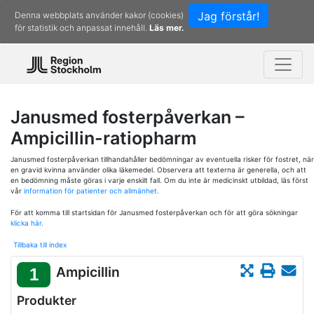
Jag förstår!
Denna webbplats använder kakor (cookies)
för statistik och anpassat innehåll.
Läs mer.
Janusmed fosterpåverkan –
Ampicillin-ratiopharm
Janusmed fosterpåverkan tillhandahåller bedömningar av eventuella risker för fostret, när
en gravid kvinna använder olika läkemedel. Observera att texterna är generella, och att
en bedömning måste göras i varje enskilt fall. Om du inte är medicinskt utbildad, läs först
vår
information för patienter och allmänhet.
För att komma till startsidan för Janusmed fosterpåverkan och för att göra sökningar
klicka här.
Tillbaka till index
Ampicillin
1
Produkter