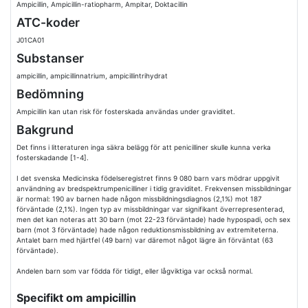
Ampicillin, Ampicillin-ratiopharm, Ampitar, Doktacillin
ATC-koder
J01CA01
Substanser
ampicillin, ampicillinnatrium, ampicillintrihydrat
Bedömning
Ampicillin kan utan risk för fosterskada användas under graviditet.
Bakgrund
Det finns i litteraturen inga säkra belägg för att penicilliner skulle kunna verka
fosterskadande [1-4].
I det svenska Medicinska födelseregistret finns 9 080 barn vars mödrar uppgivit
användning av bredspektrumpenicilliner i tidig graviditet. Frekvensen missbildningar
är normal: 190 av barnen hade någon missbildningsdiagnos (2,1%) mot 187
förväntade (2,1%). Ingen typ av missbildningar var signifikant överrepresenterad,
men det kan noteras att 30 barn (mot 22-23 förväntade) hade hypospadi, och sex
barn (mot 3 förväntade) hade någon reduktionsmissbildning av extremiteterna.
Antalet barn med hjärtfel (49 barn) var däremot något lägre än förväntat (63
förväntade).
Andelen barn som var födda för tidigt, eller lågviktiga var också normal.
Specifikt om ampicillin