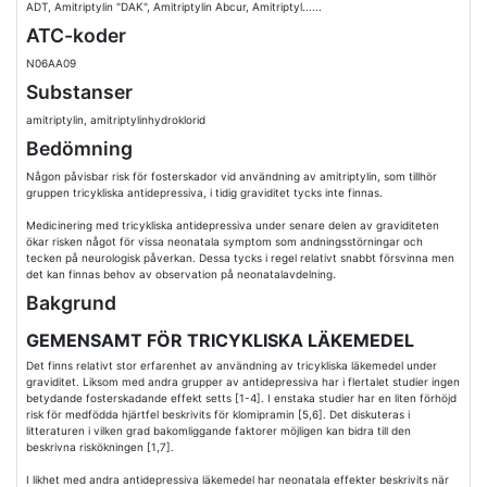
ADT, Amitriptylin "DAK", Amitriptylin Abcur, Amitriptyl......
ATC-koder
N06AA09
Substanser
amitriptylin, amitriptylinhydroklorid
Bedömning
Någon påvisbar risk för fosterskador vid användning av amitriptylin, som tillhör
gruppen tricykliska antidepressiva, i tidig graviditet tycks inte finnas.
Medicinering med tricykliska antidepressiva under senare delen av graviditeten
ökar risken något för vissa neonatala symptom som andningsstörningar och
tecken på neurologisk påverkan. Dessa tycks i regel relativt snabbt försvinna men
det kan finnas behov av observation på neonatalavdelning.
Bakgrund
GEMENSAMT FÖR TRICYKLISKA LÄKEMEDEL
Det finns relativt stor erfarenhet av användning av tricykliska läkemedel under
graviditet. Liksom med andra grupper av antidepressiva har i flertalet studier ingen
betydande fosterskadande effekt setts [1-4]. I enstaka studier har en liten förhöjd
risk för medfödda hjärtfel beskrivits för klomipramin [5,6]. Det diskuteras i
litteraturen i vilken grad bakomliggande faktorer möjligen kan bidra till den
beskrivna riskökningen [1,7].
I likhet med andra antidepressiva läkemedel har neonatala effekter beskrivits när