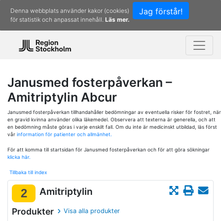
Jag förstår!
Denna webbplats använder kakor (cookies)
för statistik och anpassat innehåll.
Läs mer.
Janusmed fosterpåverkan –
Amitriptylin Abcur
Janusmed fosterpåverkan tillhandahåller bedömningar av eventuella risker för fostret, när
en gravid kvinna använder olika läkemedel. Observera att texterna är generella, och att
en bedömning måste göras i varje enskilt fall. Om du inte är medicinskt utbildad, läs först
vår
information för patienter och allmänhet.
För att komma till startsidan för Janusmed fosterpåverkan och för att göra sökningar
klicka här.
Tillbaka till index
Amitriptylin
2
Produkter
Visa alla produkter