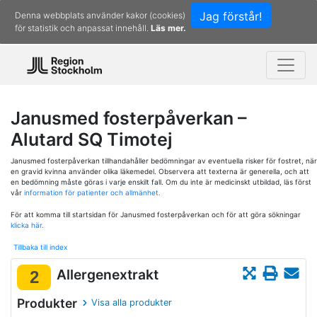
Jag förstår!
Denna webbplats använder kakor (cookies)
för statistik och anpassat innehåll.
Läs mer.
Janusmed fosterpåverkan –
Alutard SQ Timotej
Janusmed fosterpåverkan tillhandahåller bedömningar av eventuella risker för fostret, när
en gravid kvinna använder olika läkemedel. Observera att texterna är generella, och att
en bedömning måste göras i varje enskilt fall. Om du inte är medicinskt utbildad, läs först
vår
information för patienter och allmänhet.
För att komma till startsidan för Janusmed fosterpåverkan och för att göra sökningar
klicka här.
Tillbaka till index
Allergenextrakt
2
Produkter
Visa alla produkter