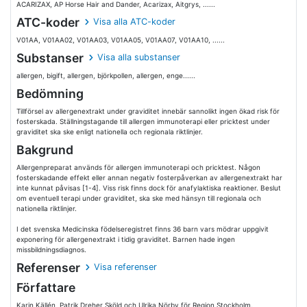
ACARIZAX, AP Horse Hair and Dander, Acarizax, Aitgrys, ......
ATC-koder
Visa alla ATC-koder
V01AA, V01AA02, V01AA03, V01AA05, V01AA07, V01AA10, ......
Substanser
Visa alla substanser
allergen, bigift, allergen, björkpollen, allergen, enge......
Bedömning
Tillförsel av allergenextrakt under graviditet innebär sannolikt ingen ökad risk för
fosterskada. Ställningstagande till allergen immunoterapi eller pricktest under
graviditet ska ske enligt nationella och regionala riktlinjer.
Bakgrund
Allergenpreparat används för allergen immunoterapi och pricktest. Någon
fosterskadande effekt eller annan negativ fosterpåverkan av allergenextrakt har
inte kunnat påvisas [1-4]. Viss risk finns dock för anafylaktiska reaktioner. Beslut
om eventuell terapi under graviditet, ska ske med hänsyn till regionala och
nationella riktlinjer.
I det svenska Medicinska födelseregistret finns 36 barn vars mödrar uppgivit
exponering för allergenextrakt i tidig graviditet. Barnen hade ingen
missbildningsdiagnos.
Referenser
Visa referenser
Författare
Karin Källén, Patrik Dreher Sköld och Ulrika Nörby för Region Stockholm.