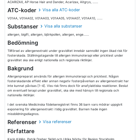
ACARIZAX, AP Horse Hair and Dander, Acarizax, Aitgrys, ......
ATC-koder
Visa alla ATC-koder
V01AA, V01AA02, V01AA03, V01AA05, V01AA07, V01AA10, ......
Substanser
Visa alla substanser
allergen, bigift, allergen, björkpollen, allergen, enge......
Bedömning
Tillförsel av allergenextrakt under graviditet innebär sannolikt ingen ökad risk för
fosterskada. Ställningstagande till allergen immunoterapi eller pricktest under
graviditet ska ske enligt nationella och regionala riktlinjer.
Bakgrund
Allergenpreparat används för allergen immunoterapi och pricktest. Någon
fosterskadande effekt eller annan negativ fosterpåverkan av allergenextrakt har
inte kunnat påvisas [1-4]. Viss risk finns dock för anafylaktiska reaktioner. Beslut
om eventuell terapi under graviditet, ska ske med hänsyn till regionala och
nationella riktlinjer.
I det svenska Medicinska födelseregistret finns 36 barn vars mödrar uppgivit
exponering för allergenextrakt i tidig graviditet. Barnen hade ingen
missbildningsdiagnos.
Referenser
Visa referenser
Författare
Karin Källén, Patrik Dreher Sköld och Ulrika Nörby för Region Stockholm.