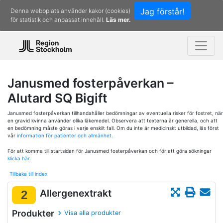
Jag förstår!
Denna webbplats använder kakor (cookies)
för statistik och anpassat innehåll.
Läs mer.
Janusmed fosterpåverkan –
Alutard SQ Bigift
Janusmed fosterpåverkan tillhandahåller bedömningar av eventuella risker för fostret, när
en gravid kvinna använder olika läkemedel. Observera att texterna är generella, och att
en bedömning måste göras i varje enskilt fall. Om du inte är medicinskt utbildad, läs först
vår
information för patienter och allmänhet.
För att komma till startsidan för Janusmed fosterpåverkan och för att göra sökningar
klicka här.
Tillbaka till index
Allergenextrakt
2
Produkter
Visa alla produkter