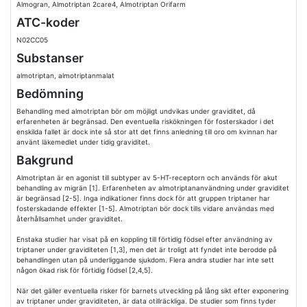
Almogran, Almotriptan 2care4, Almotriptan Orifarm
ATC-koder
N02CC05
Substanser
almotriptan, almotriptanmalat
Bedömning
Behandling med almotriptan bör om möjligt undvikas under graviditet, då
erfarenheten är begränsad. Den eventuella riskökningen för fosterskador i det
enskilda fallet är dock inte så stor att det finns anledning till oro om kvinnan har
använt läkemedlet under tidig graviditet.
Bakgrund
Almotriptan är en agonist till subtyper av 5-HT-receptorn och används för akut
behandling av migrän [1]. Erfarenheten av almotriptananvändning under graviditet
är begränsad [2-5]. Inga indikationer finns dock för att gruppen triptaner har
fosterskadande effekter [1-5]. Almotriptan bör dock tills vidare användas med
återhållsamhet under graviditet.
Enstaka studier har visat på en koppling till förtidig födsel efter användning av
triptaner under graviditeten [1,3], men det är troligt att fyndet inte berodde på
behandlingen utan på underliggande sjukdom. Flera andra studier har inte sett
någon ökad risk för förtidig födsel [2,4,5].
När det gäller eventuella risker för barnets utveckling på lång sikt efter exponering
av triptaner under graviditeten, är data otillräckliga. De studier som finns tyder