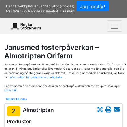
Jag förstår!
Denna webbplats använder kakor (cookies)
för statistik och anpassat innehåll.
Läs mer.
Janusmed fosterpåverkan –
Almotriptan Orifarm
Janusmed fosterpåverkan tillhandahåller bedömningar av eventuella risker för fostret, när
en gravid kvinna använder olika läkemedel. Observera att texterna är generella, och att
en bedömning måste göras i varje enskilt fall. Om du inte är medicinskt utbildad, läs först
vår
information för patienter och allmänhet.
För att komma till startsidan för Janusmed fosterpåverkan och för att göra sökningar
klicka här.
Tillbaka till index
Almotriptan
2
Produkter