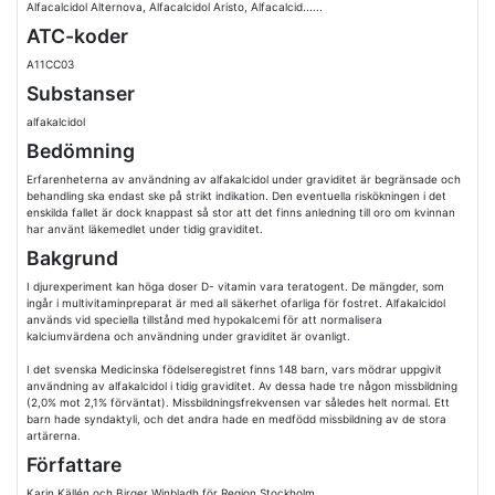
Alfacalcidol Alternova, Alfacalcidol Aristo, Alfacalcid......
ATC-koder
A11CC03
Substanser
alfakalcidol
Bedömning
Erfarenheterna av användning av alfakalcidol under graviditet är begränsade och
behandling ska endast ske på strikt indikation. Den eventuella riskökningen i det
enskilda fallet är dock knappast så stor att det finns anledning till oro om kvinnan
har använt läkemedlet under tidig graviditet.
Bakgrund
I djurexperiment kan höga doser D- vitamin vara teratogent. De mängder, som
ingår i multivitaminpreparat är med all säkerhet ofarliga för fostret. Alfakalcidol
används vid speciella tillstånd med hypokalcemi för att normalisera
kalciumvärdena och användning under graviditet är ovanligt.
I det svenska Medicinska födelseregistret finns 148 barn, vars mödrar uppgivit
användning av alfakalcidol i tidig graviditet. Av dessa hade tre någon missbildning
(2,0% mot 2,1% förväntat). Missbildningsfrekvensen var således helt normal. Ett
barn hade syndaktyli, och det andra hade en medfödd missbildning av de stora
artärerna.
Författare
Karin Källén och Birger Winbladh för Region Stockholm.