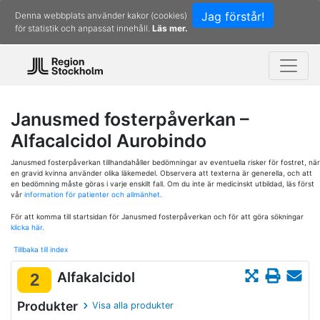
Jag förstår!
Denna webbplats använder kakor (cookies)
för statistik och anpassat innehåll.
Läs mer.
Janusmed fosterpåverkan –
Alfacalcidol Aurobindo
Janusmed fosterpåverkan tillhandahåller bedömningar av eventuella risker för fostret, när
en gravid kvinna använder olika läkemedel. Observera att texterna är generella, och att
en bedömning måste göras i varje enskilt fall. Om du inte är medicinskt utbildad, läs först
vår
information för patienter och allmänhet.
För att komma till startsidan för Janusmed fosterpåverkan och för att göra sökningar
klicka här.
Tillbaka till index
Alfakalcidol
2
Produkter
Visa alla produkter