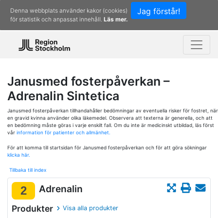
Jag förstår!
Denna webbplats använder kakor (cookies)
för statistik och anpassat innehåll.
Läs mer.
Janusmed fosterpåverkan –
Adrenalin Sintetica
Janusmed fosterpåverkan tillhandahåller bedömningar av eventuella risker för fostret, när
en gravid kvinna använder olika läkemedel. Observera att texterna är generella, och att
en bedömning måste göras i varje enskilt fall. Om du inte är medicinskt utbildad, läs först
vår
information för patienter och allmänhet.
För att komma till startsidan för Janusmed fosterpåverkan och för att göra sökningar
klicka här.
Tillbaka till index
Adrenalin
2
Produkter
Visa alla produkter