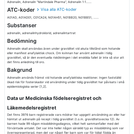
Adrenalin, Adrenalin "Martindale Pharma", Adrenalin 1:1......
ATC-koder
Visa alla ATC-koder
A01AD, A01AD01, C01CA24, N01AH51, N01BB20, N01BB51, ......
Substanser
adrenalin, adrenalinhydroklorid, adrenalintartrat
Bedömning
Adrenalin skall användas även under graviditet vid akuta tillstånd som hotande
eller manifest anafylaktisk chock. Om kvinnan har använt adrenalin i tidig
graviditet, så är den eventuella riskökningen i det enskilda fallet är inte så stor att
det finns anledning till oro.
Bakgrund
Adrenalin används främst vid hotande anafylaktiska reaktioner. Ingen fastställd
ökad risk för fosterskador vid användning under tidig graviditet har påvisats i små
epidemiologiska serier [1,2].
Data ur Medicinska födelseregistret och
Läkemedelsregistret
Det finns 3976 barn registrerade vars mödrar har uppgett användning av eller har
hämtat ut adrenalin på recept i tidig graviditet (t.o.m. graviditetsvecka 12). Av
barnen hade 99 någon missbildningsdiagnos, vilket helt sammanfaller med det
förväntade antalet. Det var inte heller någon särskild typ av missbildning som var
överrepresenterad, men det var något fler barn som var för tidigt födda än