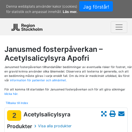
Jag förstår!
Denna webbplats använder kakor (cookies)
för statistik och anpassat innehåll.
Läs mer.
Janusmed fosterpåverkan –
Acetylsalicylsyra Apofri
Janusmed fosterpåverkan tillhandahåller bedömningar av eventuella risker för fostret, när
en gravid kvinna använder olika läkemedel. Observera att texterna är generella, och att
en bedömning måste göras i varje enskilt fall. Om du inte är medicinskt utbildad, läs först
vår
information för patienter och allmänhet.
För att komma till startsidan för Janusmed fosterpåverkan och för att göra sökningar
klicka här.
Tillbaka till index
Acetylsalicylsyra
2
Produkter
Visa alla produkter