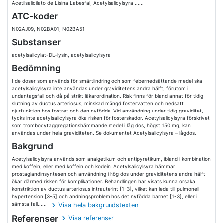
Acetilsalicilato de Lisina Labesfal, Acetylsalicylsyra ......
ATC-koder
N02AJ09, N02BA01, N02BA51
Substanser
acetylsalicylat-DL-lysin, acetylsalicylsyra
Bedömning
I de doser som används för smärtlindring och som febernedsättande medel ska
acetylsalicylsyra inte användas under graviditetens andra hälft, förutom i
undantagsfall och då på strikt läkarordination. Risk finns för bland annat för tidig
slutning av ductus arteriosus, minskad mängd fostervatten och nedsatt
njurfunktion hos fostret och den nyfödda. Vid användning under tidig graviditet,
tycks inte acetylsalicylsyra öka risken för fosterskador. Acetylsalicylsyra förskrivet
som trombocytaggregationshämmande medel i låg dos, högst 150 mg, kan
användas under hela graviditeten. Se dokumentet Acetylsalicylsyra – lågdos.
Bakgrund
Acetylsalicylsyra används som analgetikum och antipyretikum, ibland i kombination
med koffein, eller med koffein och kodein. Acetylsalicylsyra hämmar
prostaglandinsyntesen och användning i hög dos under graviditetens andra hälft
ökar därmed risken för komplikationer. Behandlingen har visats kunna orsaka
konstriktion av ductus arteriosus intrauterint [1-3], vilket kan leda till pulmonell
hypertension [3-5] och andningsproblem hos det nyfödda barnet [1-3], eller i
sämsta fall......
Visa hela bakgrundstexten
Referenser
Visa referenser