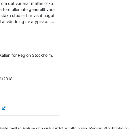
 om det varierar mellan olika
förefaller inte generellt vara
Enstaka studier har visat något
d användning av atypiska......
Källén för Region Stockholm.
/1/2018
t
te mellan Hälso- och sjukvårdsförvaltningen, Region Stockholm oc