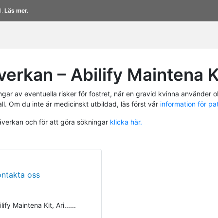
l.
Läs mer.
erkan – Abilify Maintena K
r av eventuella risker för fostret, när en gravid kvinna använder ol
ll. Om du inte är medicinskt utbildad, läs först vår
information för pa
påverkan och för att göra sökningar
klicka här.
ontakta oss
fy Maintena Kit, Ari......