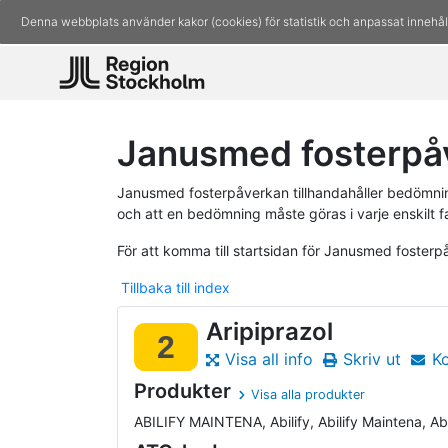
Denna webbplats använder kakor (cookies) för statistik och anpassat innehål
Janusmed fosterpåv
Janusmed fosterpåverkan tillhandahåller bedömninga
och att en bedömning måste göras i varje enskilt fa
För att komma till startsidan för Janusmed foster
Tillbaka till index
Aripiprazol
2
Visa all info
Skriv ut
K
Produkter
Visa alla produkter
ABILIFY MAINTENA, Abilify, Abilify Maintena, Abili