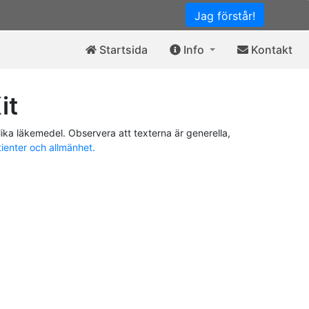
Jag förstår!
Startsida
Info
Kontakt
it
ika läkemedel. Observera att texterna är generella,
tienter och allmänhet.