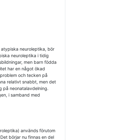
 atypiska neuroleptika, bör
iska neuroleptika i tidig
issbildningar, men barn födda
itet har en något ökad
problem och tecken på
na relativt snabbt, men det
g på neonatalavdelning.
ngen, i samband med
roleptika) används förutom
et börjar nu finnas en del