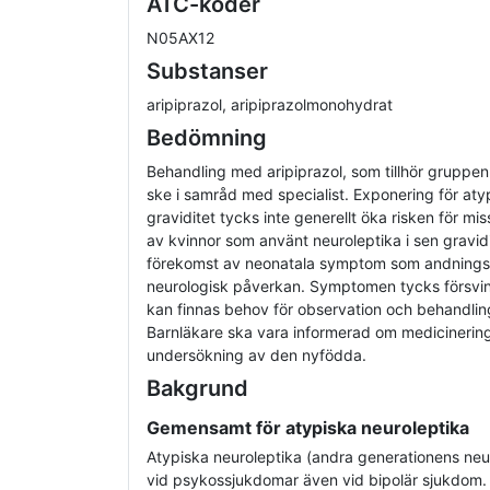
ATC-koder
N05AX12
Substanser
aripiprazol, aripiprazolmonohydrat
Bedömning
Behandling med aripiprazol, som tillhör gruppen
ske i samråd med specialist. Exponering för atyp
graviditet tycks inte generellt öka risken för m
av kvinnor som använt neuroleptika i sen gravid
förekomst av neonatala symptom som andnings
neurologisk påverkan. Symptomen tycks försvin
kan finnas behov för observation och behandlin
Barnläkare ska vara informerad om medicineri
undersökning av den nyfödda.
Bakgrund
Gemensamt för atypiska neuroleptika
Atypiska neuroleptika (andra generationens neu
vid psykossjukdomar även vid bipolär sjukdom. D