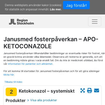
Jag förstår!
Denna webbplats använder kakor (cookies)
för statistik och anpassat innehåll.
Läs mer.
Janusmed fosterpåverkan – APO-
KETOCONAZOLE
Janusmed fosterpåverkan tillhandahåller bedömningar av eventuella risker för fostret, när
en gravid kvinna använder olika läkemedel. Observera att texterna är generella, och att
en bedömning måste göras i varje enskilt fall. Om du inte är medicinskt utbildad, läs först
vår
information för patienter och allmänhet.
För att komma till startsidan för Janusmed fosterpåverkan och för att göra sökningar
klicka här.
Tillbaka till index
Ketokonazol – systemiskt
2
Produkter
Visa alla produkter