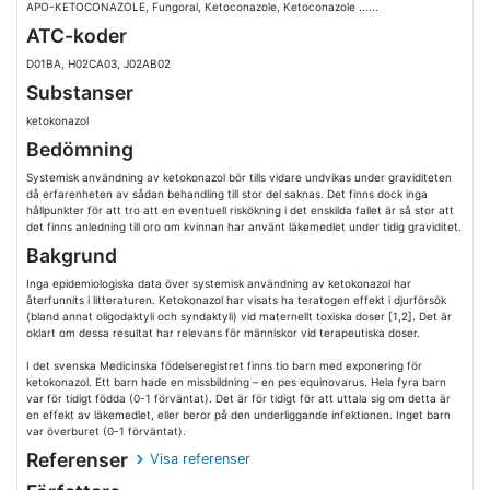
APO-KETOCONAZOLE, Fungoral, Ketoconazole, Ketoconazole ......
ATC-koder
D01BA, H02CA03, J02AB02
Substanser
ketokonazol
Bedömning
Systemisk användning av ketokonazol bör tills vidare undvikas under graviditeten
då erfarenheten av sådan behandling till stor del saknas. Det finns dock inga
hållpunkter för att tro att en eventuell riskökning i det enskilda fallet är så stor att
det finns anledning till oro om kvinnan har använt läkemedlet under tidig graviditet.
Bakgrund
Inga epidemiologiska data över systemisk användning av ketokonazol har
återfunnits i litteraturen. Ketokonazol har visats ha teratogen effekt i djurförsök
(bland annat oligodaktyli och syndaktyli) vid maternellt toxiska doser [1,2]. Det är
oklart om dessa resultat har relevans för människor vid terapeutiska doser.
I det svenska Medicinska födelseregistret finns tio barn med exponering för
ketokonazol. Ett barn hade en missbildning – en pes equinovarus. Hela fyra barn
var för tidigt födda (0-1 förväntat). Det är för tidigt för att uttala sig om detta är
en effekt av läkemedlet, eller beror på den underliggande infektionen. Inget barn
var överburet (0-1 förväntat).
Referenser
Visa referenser