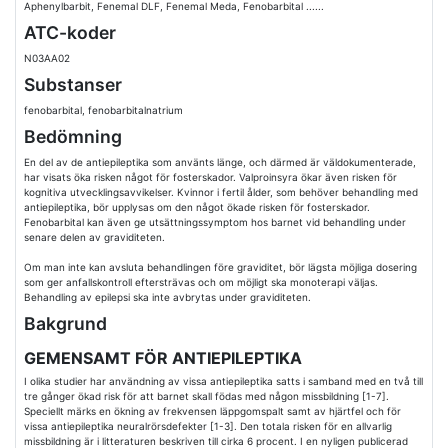
Aphenylbarbit, Fenemal DLF, Fenemal Meda, Fenobarbital ......
ATC-koder
N03AA02
Substanser
fenobarbital, fenobarbitalnatrium
Bedömning
En del av de antiepileptika som använts länge, och därmed är väldokumenterade,
har visats öka risken något för fosterskador. Valproinsyra ökar även risken för
kognitiva utvecklingsavvikelser. Kvinnor i fertil ålder, som behöver behandling med
antiepileptika, bör upplysas om den något ökade risken för fosterskador.
Fenobarbital kan även ge utsättningssymptom hos barnet vid behandling under
senare delen av graviditeten.
Om man inte kan avsluta behandlingen före graviditet, bör lägsta möjliga dosering
som ger anfallskontroll eftersträvas och om möjligt ska monoterapi väljas.
Behandling av epilepsi ska inte avbrytas under graviditeten.
Bakgrund
GEMENSAMT FÖR ANTIEPILEPTIKA
I olika studier har användning av vissa antiepileptika satts i samband med en två till
tre gånger ökad risk för att barnet skall födas med någon missbildning [1-7].
Speciellt märks en ökning av frekvensen läppgomspalt samt av hjärtfel och för
vissa antiepileptika neuralrörsdefekter [1-3]. Den totala risken för en allvarlig
missbildning är i litteraturen beskriven till cirka 6 procent. I en nyligen publicerad