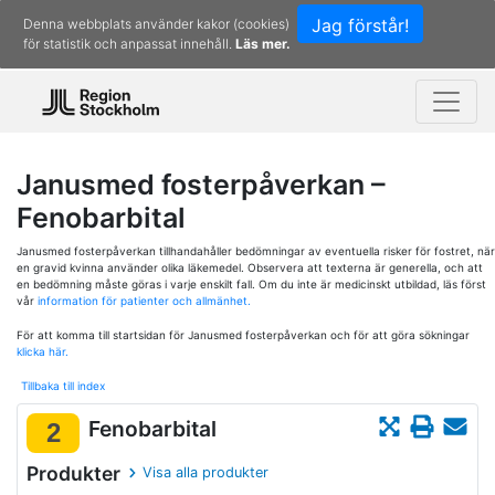
Jag förstår!
Denna webbplats använder kakor (cookies)
för statistik och anpassat innehåll.
Läs mer.
Janusmed fosterpåverkan –
Fenobarbital
Janusmed fosterpåverkan tillhandahåller bedömningar av eventuella risker för fostret, när
en gravid kvinna använder olika läkemedel. Observera att texterna är generella, och att
en bedömning måste göras i varje enskilt fall. Om du inte är medicinskt utbildad, läs först
vår
information för patienter och allmänhet.
För att komma till startsidan för Janusmed fosterpåverkan och för att göra sökningar
klicka här.
Tillbaka till index
Fenobarbital
2
Produkter
Visa alla produkter