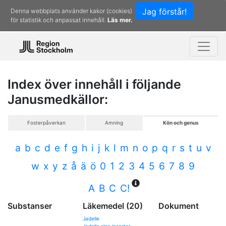
Jag förstår!
Denna webbplats använder kakor (cookies)
för statistik och anpassat innehåll.
Läs mer.
Index över innehåll i följande
Janusmedkällor:
Fosterpåverkan
Amning
Kön och genus
a
b
c
d
e
f
g
h
i
j
k
l
m
n
o
p
q
r
s
t
u
v
w
x
y
z
å
ä
ö
0
1
2
3
4
5
6
7
8
9
A
B
C
C!
Substanser
Läkemedel (20)
Dokument
Jadelle