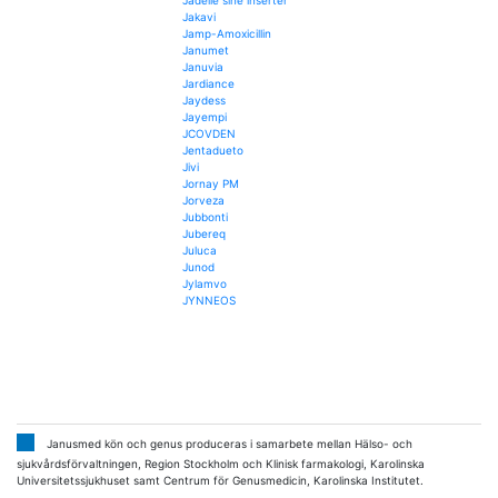
Jadelle sine inserter
Jakavi
Jamp-Amoxicillin
Janumet
Januvia
Jardiance
Jaydess
Jayempi
JCOVDEN
Jentadueto
Jivi
Jornay PM
Jorveza
Jubbonti
Jubereq
Juluca
Junod
Jylamvo
JYNNEOS
Janusmed kön och genus produceras i samarbete mellan Hälso- och
sjukvårdsförvaltningen, Region Stockholm och Klinisk farmakologi, Karolinska
Universitetssjukhuset samt Centrum för Genusmedicin, Karolinska Institutet.