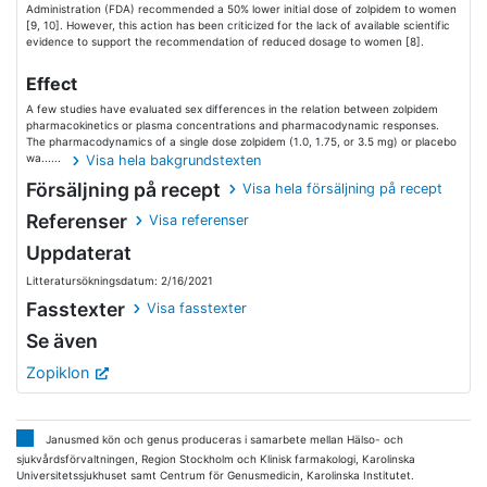
Administration (FDA) recommended a 50% lower initial dose of zolpidem to women
[9, 10]. However, this action has been criticized for the lack of available scientific
evidence to support the recommendation of reduced dosage to women [8].
Effect
A few studies have evaluated sex differences in the relation between zolpidem
pharmacokinetics or plasma concentrations and pharmacodynamic responses.
The pharmacodynamics of a single dose zolpidem (1.0, 1.75, or 3.5 mg) or placebo
wa......
Visa hela bakgrundstexten
Försäljning på recept
Visa hela försäljning på recept
Referenser
Visa referenser
Uppdaterat
Litteratursökningsdatum: 2/16/2021
Fasstexter
Visa fasstexter
Se även
Zopiklon
Janusmed kön och genus produceras i samarbete mellan Hälso- och
sjukvårdsförvaltningen, Region Stockholm och Klinisk farmakologi, Karolinska
Universitetssjukhuset samt Centrum för Genusmedicin, Karolinska Institutet.