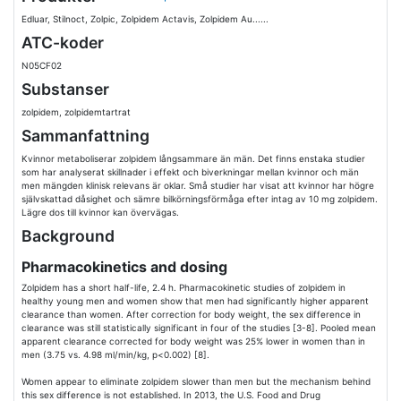
Edluar, Stilnoct, Zolpic, Zolpidem Actavis, Zolpidem Au......
ATC-koder
N05CF02
Substanser
zolpidem, zolpidemtartrat
Sammanfattning
Kvinnor metaboliserar zolpidem långsammare än män. Det finns enstaka studier
som har analyserat skillnader i effekt och biverkningar mellan kvinnor och män
men mängden klinisk relevans är oklar. Små studier har visat att kvinnor har högre
självskattad dåsighet och sämre bilkörningsförmåga efter intag av 10 mg zolpidem.
Lägre dos till kvinnor kan övervägas.
Background
Pharmacokinetics and dosing
Zolpidem has a short half-life, 2.4 h. Pharmacokinetic studies of zolpidem in
healthy young men and women show that men had significantly higher apparent
clearance than women. After correction for body weight, the sex difference in
clearance was still statistically significant in four of the studies [3-8]. Pooled mean
apparent clearance corrected for body weight was 25% lower in women than in
men (3.75 vs. 4.98 ml/min/kg, p<0.002) [8].
Women appear to eliminate zolpidem slower than men but the mechanism behind
this sex difference is not established. In 2013, the U.S. Food and Drug