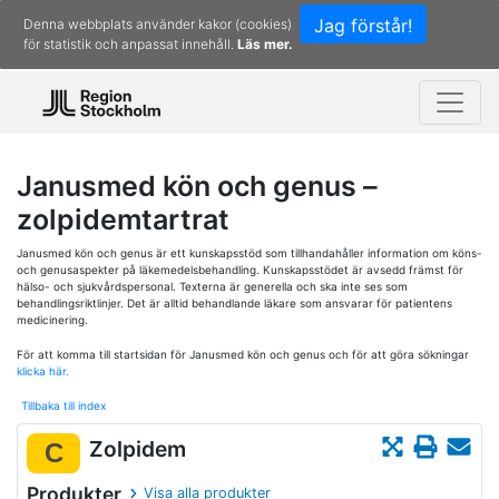
Jag förstår!
Denna webbplats använder kakor (cookies)
för statistik och anpassat innehåll.
Läs mer.
Janusmed kön och genus –
zolpidemtartrat
Janusmed kön och genus är ett kunskapsstöd som tillhandahåller information om köns-
och genusaspekter på läkemedelsbehandling. Kunskapsstödet är avsedd främst för
hälso- och sjukvårdspersonal. Texterna är generella och ska inte ses som
behandlingsriktlinjer. Det är alltid behandlande läkare som ansvarar för patientens
medicinering.
För att komma till startsidan för Janusmed kön och genus och för att göra sökningar
klicka här.
Tillbaka till index
Zolpidem
C
Produkter
Visa alla produkter