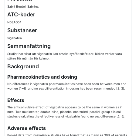
Sabril Beutel, Sabrilex
ATC-koder
N03AG04
Substanser
vigabatrin
Sammanfattning
Studier har visat att vigabatrin kan orsaka synfältsdefekter. Risken verkar vara
större för män än för kvinnor.
Background
Pharmacokinetics and dosing
No differences in vigabatrin pharmacokinetics have been seen between men and
women [1-4] and no sex differentiation in dosing has been recommended [2, 3].
Effects
The anticonvulsive effect of vigabatrin appears to be the same in women as in
men. Two multicenter, double-blind, placebo-controlled, parallel-group clinical
studies evaluating the effectiveness of vigabatrin found no sex difference [2, 5].
Adverse effects
Pooled data from prevalence studies have found that as many as 30% of patients