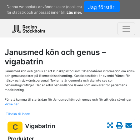
Jag förstår!
Denna webbplats använder kakor (cookies)
för statistik och anpassat innehåll.
Läs mer.
Janusmed kön och genus –
vigabatrin
Janusmed kön och genus är ett kunskapsstöd som tillhandahåller information om köns-
och genusaspekter på läkemedelsbehandling. Kunskapsstödet är avsedd främst för
hälso- och sjukvårdspersonal. Texterna är generella och ska inte ses som
behandlingsriktlinjer. Det är alltid behandlande läkare som ansvarar för patientens
medicinering.
För att komma till startsidan för Janusmed kön och genus och för att göra sökningar
klicka här.
Tillbaka till index
Vigabatrin
C
Produkter