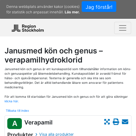
Jag förstår!
Denna webbplats använder kakor (cookies)
för statistik och anpassat innehåll.
Läs mer.
Janusmed kön och genus –
verapamilhydroklorid
Janusmed kön och genus är ett kunskapsstöd som tillhandahåller information om köns-
och genusaspekter på läkemedelsbehandling. Kunskapsstödet är avsedd främst för
hälso- och sjukvårdspersonal. Texterna är generella och ska inte ses som
behandlingsriktlinjer. Det är alltid behandlande läkare som ansvarar för patientens
medicinering.
För att komma till startsidan för Janusmed kön och genus och för att göra sökningar
klicka här.
Tillbaka till index
Verapamil
A
Produkter
Visa alla produkter