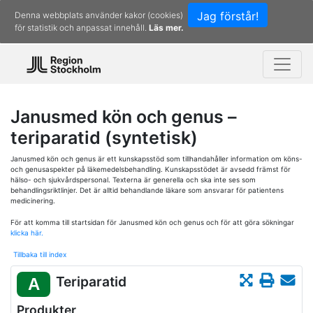
Jag förstår!
Denna webbplats använder kakor (cookies)
för statistik och anpassat innehåll.
Läs mer.
Janusmed kön och genus –
teriparatid (syntetisk)
Janusmed kön och genus är ett kunskapsstöd som tillhandahåller information om köns-
och genusaspekter på läkemedelsbehandling. Kunskapsstödet är avsedd främst för
hälso- och sjukvårdspersonal. Texterna är generella och ska inte ses som
behandlingsriktlinjer. Det är alltid behandlande läkare som ansvarar för patientens
medicinering.
För att komma till startsidan för Janusmed kön och genus och för att göra sökningar
klicka här.
Tillbaka till index
Teriparatid
A
Produkter