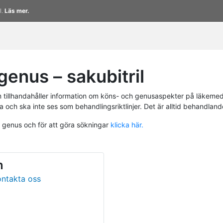
l.
Läs mer.
enus – sakubitril
tillhandahåller information om köns- och genusaspekter på läkemed
a och ska inte ses som behandlingsriktlinjer. Det är alltid behandlan
h genus och för att göra sökningar
klicka här.
n
ontakta oss