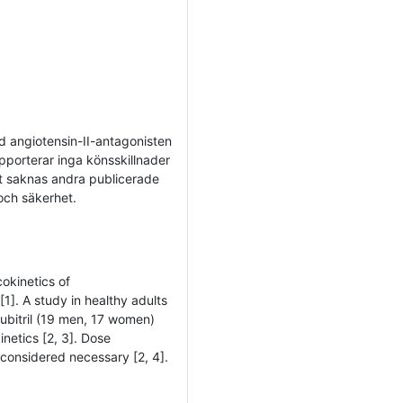
d angiotensin-II-antagonisten
pporterar inga könsskillnader
Det saknas andra publicerade
 och säkerhet.
okinetics of
[1]. A study in healthy adults
ubitril (19 men, 17 women)
netics [2, 3]. Dose
 considered necessary [2, 4].