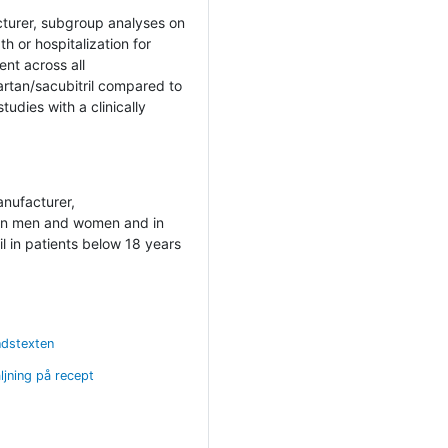
turer, subgroup analyses on
h or hospitalization for
nt across all
sartan/sacubitril compared to
tudies with a clinically
anufacturer,
d in men and women and in
il in patients below 18 years
ndstexten
ljning på recept