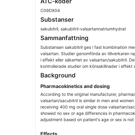
ATC-koder
C09DX04
Substanser
sakubitril, sakubitril-valsartannatriumhydrat
Sammanfattning
Substansen sakubitril ges i fast kombination me
valsartan. Studier genomförda av tillverkaren ra
i effekt eller säkerhet av valsartan/sakubitril. 
kontrollerade studier om könsskillnader i effekt
Background
Pharmacokinetics and dosing
According to the original manufacturer, pharmac
valsartan/sacubitril is similar in men and women 
receiving 400 mg oral single dose valsartan/sac
showed no sex or age differences in pharmacoki
adjustment based on patient's age or sex is not
Effects