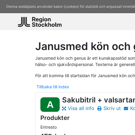
Denna webbplats använder kakor (cookies) för statistik och anpassat innehål
Janusmed kön och g
Janusmed kön och genus är ett kunskapsstöd som 
hälso- och sjukvårdspersonal. Texterna är generell
För att komma till startsidan för Janusmed kön oc
Tillbaka till index
Sakubitril + valsarta
A
Visa all info
Skriv ut
K
Produkter
Entresto