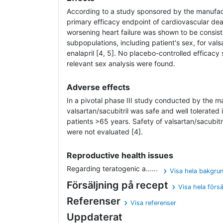
According to a study sponsored by the manufac
primary efficacy endpoint of cardiovascular deat
worsening heart failure was shown to be consiste
subpopulations, including patient's sex, for val
enalapril [4, 5]. No placebo-controlled efficacy s
relevant sex analysis were found.
Adverse effects
In a pivotal phase III study conducted by the m
valsartan/sacubitril was safe and well tolerate
patients >65 years. Safety of valsartan/sacubitr
were not evaluated [4].­­
Reproductive health issues
Regarding teratogenic a......
Visa hela bakgru
Försäljning på recept
Visa hela försä
Referenser
Visa referenser
Uppdaterat