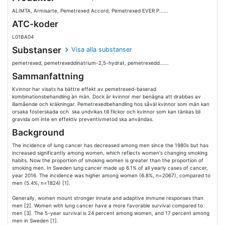
ALIMTA, Armisarte, Pemetrexed Accord, Pemetrexed EVER P......
ATC-koder
L01BA04
Substanser
Visa alla substanser
pemetrexed, pemetrexeddinatrium-2,5-hydrat, pemetrexedd......
Sammanfattning
Kvinnor har visats ha bättre effekt av pemetrexed-baserad
kombinationsbehandling än män. Dock är kvinnor mer benägna att drabbas av
illamående och kräkningar. Pemetrexedbehandling hos såväl kvinnor som män kan
orsaka fosterskada och ska undvikas till flickor och kvinnor som kan tänkas bli
gravida om inte en effektiv preventivmetod ska användas.
Background
The incidence of lung cancer has decreased among men since the 1980s but has
increased significantly among women, which reflects women's changing smoking
habits. Now the proportion of smoking women is greater than the proportion of
smoking men. In Sweden lung cancer made up 6.1% of all yearly cases of cancer,
year 2016. The incidence was higher among women (6.8%, n=2067), compared to
men (5.4%, n=1824) [1].
Generally, women mount stronger innate and adaptive immune responses than
men [2]. Women with lung cancer have a more favorable survival compared to
men [3]. The 5-year survival is 24 percent among women, and 17 percent among
men in Sweden [1].