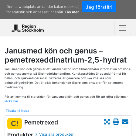
Jag förstår!
Denna webbplats använder kakor (cookies)
för statistik och anpassat innehåll.
Läs mer.
Janusmed kön och genus –
pemetrexeddinatrium-2,5-hydrat
Janusmed kön och genus är ett kunskapsstöd som tillhandahåller information om köns-
och genusaspekter på läkemedelsbehandling. Kunskapsstödet är avsedd främst för
hälso- och sjukvårdspersonal. Texterna är generella och ska inte ses som
behandlingsriktlinjer. Det är alltid behandlande läkare som ansvarar för patientens
medicinering.
För att komma till startsidan för Janusmed kön och genus och för att göra sökningar
klicka här.
Tillbaka till index
Pemetrexed
C!
Produkter
Visa alla produkter