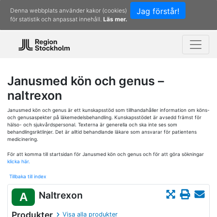
Jag förstår!
Denna webbplats använder kakor (cookies)
för statistik och anpassat innehåll.
Läs mer.
Janusmed kön och genus –
naltrexon
Janusmed kön och genus är ett kunskapsstöd som tillhandahåller information om köns-
och genusaspekter på läkemedelsbehandling. Kunskapsstödet är avsedd främst för
hälso- och sjukvårdspersonal. Texterna är generella och ska inte ses som
behandlingsriktlinjer. Det är alltid behandlande läkare som ansvarar för patientens
medicinering.
För att komma till startsidan för Janusmed kön och genus och för att göra sökningar
klicka här.
Tillbaka till index
Naltrexon
A
Produkter
Visa alla produkter