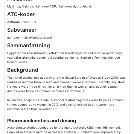
Mysimba, Nalorex, Naltrexon AOP, Naltrexon Hydrochlorid......
ATC-koder
A08AA62, N07BB04
Substanser
naltrexon, naltrexonhydroklorid
Sammanfattning
Uppgifter om könsskillnader i effekt och biverkningar av naltrexon är motstridiga
vad gäller alkoholberoende. Vid opiatberoende har likartad effekt hos män och
kvinnor visats.
Background
The risk of alcohol use according to the Global Burden of Disease Study 2010, was
ranked as number three in men and number twelve in women. Disability-adjusted
life years were three times higher in men than in women and alcohol related
deaths were twice as common in men as in women [1].
In Sweden, hospital care due to alcohol related diagnoses were twice as common
in men compared to women in 2012 and alcohol related deaths were more
common in men than in women [2].
Pharmacokinetics and dosing
According to studies conducted by the manufacturer’s (285 men, 168 women),
Cmax of naltrexone and the active metabolite 6-β-naltrexol was approximately